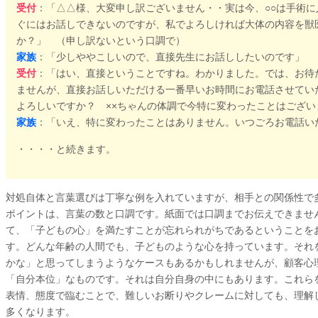
受付
：「△△様、大変申し訳ございません・・実は今、○○は手術
ぐにはお話しできないのですが、私でよろしければ大体の内容を獣
か？」 （申し訳ないという口調で）
家族
：「少しややこしいので、直接先生にお話ししたいのです」
受付
：「はい、直接ということですね。わかりました。では、お待
ませんが、直接お話しいただける一番早いお時間にお電話させてい
よろしいですか？ ××ちゃんの体調で今特に変わったことはござい
家族
：「いえ、特に変わったことはありません。いつごろお電話い
・・・・と続きます。
対処自体と言葉選びは丁寧な例を入れていますが、相手との関係性で
ポイントは、言葉の数と口調です。紙面では口調までお伝えできませ
て、「子どもの心」を満たすことが忘れられがちであるということを
す。どんな年齢の人間でも、子どものような心を持っています。それ
かな」と思ってしまうようなケースもあるかもしれませんが、顧客心
「自分本位」なものです。それは自分自身の中にもあります。これら
表情、態度で臨むことで、難しいお断りやクレームに対しても、理解
多くなります。