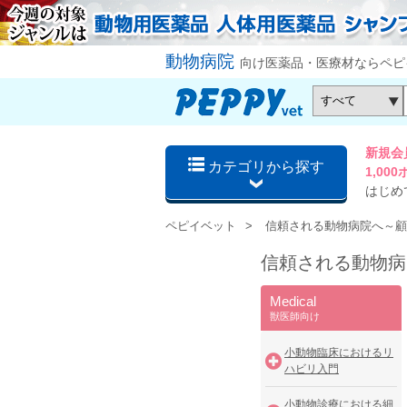
動物病院
向け医薬品・医療材ならペピ
新規会
カテゴリから探す
1,0
はじめ
ペピイベット
信頼される動物病院へ～顧
信頼される動物病
Medical
獣医師向け
小動物臨床におけるリ
ハビリ入門
小動物診療における細