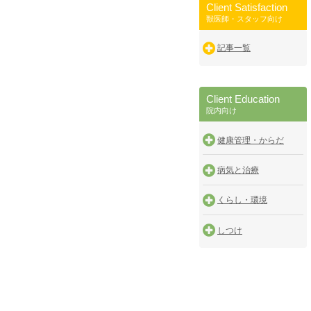
Client Satisfaction
獣医師・スタッフ向け
記事一覧
Client Education
院内向け
健康管理・からだ
病気と治療
くらし・環境
しつけ