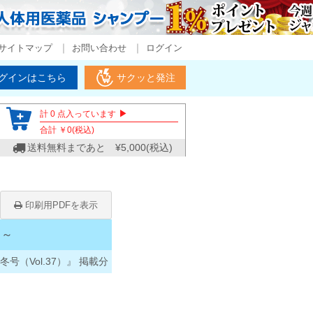
サイトマップ
お問い合わせ
ログイン
グインはこちら
サクッと発注
▶
計
0
点入っています
合計 ￥
0
(税込)
送料無料まであと ¥
5,000
(税込)
印刷用PDFを表示
ィ～
冬号（Vol.37）』 掲載分