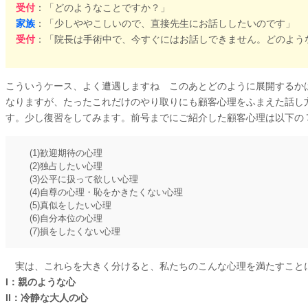
受付
：「どのようなことですか？」
家族
：「少しややこしいので、直接先生にお話ししたいのです」
受付
：「院長は手術中で、今すぐにはお話しできません。どのよう
こういうケース、よく遭遇しますね このあとどのように展開するか
なりますが、たったこれだけのやり取りにも顧客心理をふまえた話し
す。少し復習をしてみます。前号までにご紹介した顧客心理は以下の
(1)歓迎期待の心理
(2)独占したい心理
(3)公平に扱って欲しい心理
(4)自尊の心理・恥をかきたくない心理
(5)真似をしたい心理
(6)自分本位の心理
(7)損をしたくない心理
実は、これらを大きく分けると、私たちのこんな心理を満たすこと
I：親のような心
II：冷静な大人の心