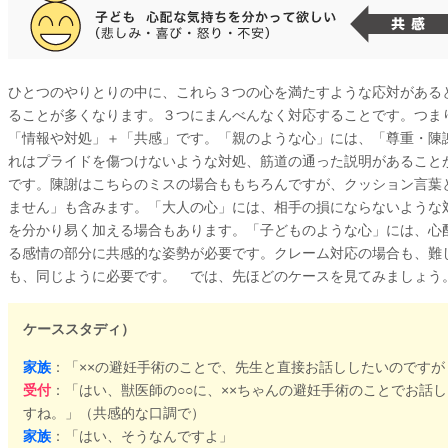
ひとつのやりとりの中に、これら３つの心を満たすような応対がある
ることが多くなります。３つにまんべんなく対応することです。つま
「情報や対処」＋「共感」です。「親のような心」には、「尊重・陳
れはプライドを傷つけないような対処、筋道の通った説明があること
です。陳謝はこちらのミスの場合ももちろんですが、クッション言葉
ません」も含みます。「大人の心」には、相手の損にならないような
を分かり易く加える場合もあります。「子どものような心」には、心
る感情の部分に共感的な姿勢が必要です。クレーム対応の場合も、難
も、同じように必要です。 では、先ほどのケースを見てみましょう
ケーススタディ）
家族
：「××の避妊手術のことで、先生と直接お話ししたいのですが
受付
：「はい、獣医師の○○に、××ちゃんの避妊手術のことでお話
すね。」（共感的な口調で）
家族
：「はい、そうなんですよ」