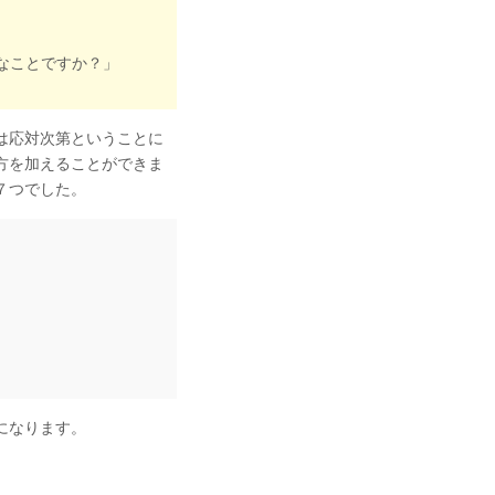
なことですか？」
は応対次第ということに
方を加えることができま
７つでした。
になります。