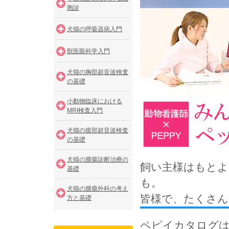
胞診
犬猫の呼吸器病入門
獣医眼科学入門
犬猫の胸部超音波検査
の基礎
小動物臨床における
MRI検査入門
犬猫の腹部超音波検査
の基礎
犬猫の腫瘍診断治療の
飼い主様はもとよ
基礎
も。
犬猫の腫瘍外科の考え
皆様で、たくさん
方と基礎
ペピイカタログは