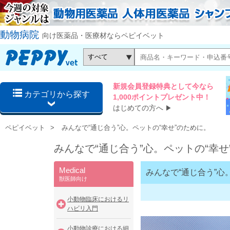
動物病院
向け医薬品・医療材ならペピイベット
新規会員登録特典として今なら
カテゴリから探す
1,000ポイントプレゼント中！
はじめての方へ
▶
ペピイベット
みんなで“通じ合う”心。ペットの“幸せ”のために。
みんなで“通じ合う”心。ペットの“幸せ
Medical
みんなで“通じ合う”心
獣医師向け
小動物臨床におけるリ
ハビリ入門
小動物診療における細