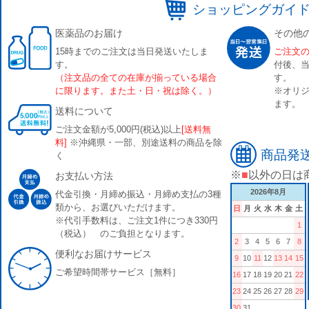
ショッピングガイ
医薬品のお届け
その他
15時までのご注文は当日発送いたしま
ご注文
す。
付後、
（注文品の全ての在庫が揃っている場合
す。
に限ります。また土・日・祝は除く。）
※オリジ
ます。
送料について
ご注文金額が5,000円(税込)以上
[送料無
料]
※沖縄県・一部、別途送料の商品を除
商品発
く
※
■
以外の日は
お支払い方法
2026年8月
代金引換・月締め振込・月締め支払の3種
類から、お選びいただけます。
日
月
火
水
木
金
土
※代引手数料は、ご注文1件につき330円
1
（税込） のご負担となります。
2
3
4
5
6
7
8
便利なお届けサービス
9
10
11
12
13
14
15
ご希望時間帯サービス［無料］
16
17
18
19
20
21
22
23
24
25
26
27
28
29
30
31