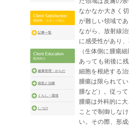
た領域は皮膚の余
なかなか大きく
Client Satisfaction
が難しい領域であ
獣医師・スタッフ向け
ながら、放射線治
記事一覧
に感受性があり、
（生体側に腫瘍細
Client Education
院内向け
あっても術後に残
細胞を根絶する治
健康管理・からだ
腫瘍は限られてい
病気と治療
腫など）。従って
くらし・環境
腫瘍は外科的に大
しつけ
ことで制御しな
い。その際、形成