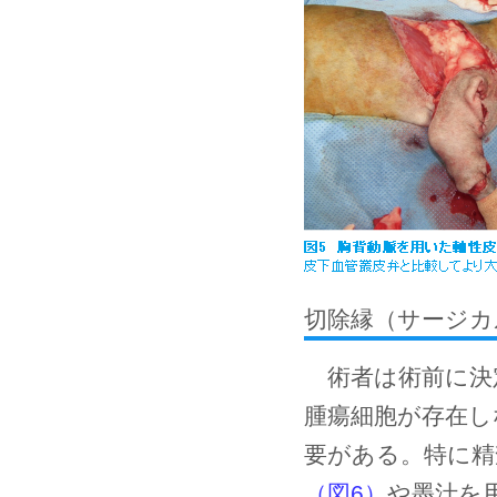
切除縁（サージカ
術者は術前に決
腫瘍細胞が存在し
要がある。特に精
（図6）
や墨汁を