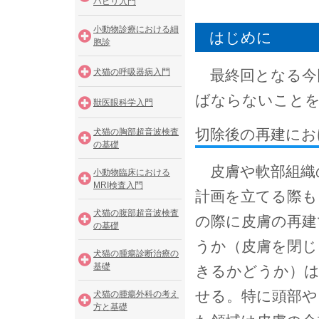
ハビリ入門
小動物診療における細
はじめに
胞診
犬猫の呼吸器病入門
最終回となる今
ばならないこと
獣医眼科学入門
切除後の再建にお
犬猫の胸部超音波検査
の基礎
皮膚や軟部組織
小動物臨床における
MRI検査入門
計画を立てる際も
犬猫の腹部超音波検査
の際に皮膚の再建
の基礎
うか（皮膚を閉じ
犬猫の腫瘍診断治療の
基礎
きるかどうか）は
せる。特に頭部や
犬猫の腫瘍外科の考え
方と基礎