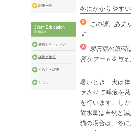
記事一覧
冬にかかりやすい
この頃、あま
Client Education
院内向け
す。
健康管理・からだ
尿石症の原因
病気と治療
質なフードを与え
くらし・環境
暑いとき、犬は体
しつけ
ァさせて唾液を蒸
を行います。しか
飲水量は自然と減
猫の場合は、冬に