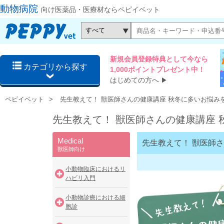
動物病院
向け医薬品・医療材ならペピイベット
新規会員登録特典として今なら
カテゴリから探す
1,000ポイントプレゼント中！
はじめての方へ
▶
ペピイベット
先生教えて！ 獣医師さんの健康講座 秋冬に多いお悩み
先生教えて！ 獣医師さんの健康講座
Medical
先生教えて！ 獣医師
獣医師向け
小動物臨床におけるリ
ハビリ入門
小動物診療における細
胞診