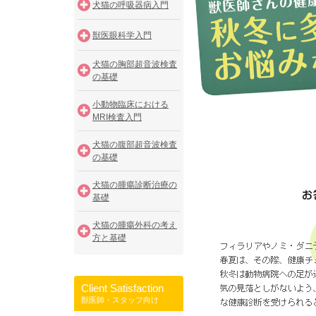
犬猫の呼吸器病入門
獣医眼科学入門
犬猫の胸部超音波検査
の基礎
小動物臨床における
MRI検査入門
犬猫の腹部超音波検査
の基礎
犬猫の腫瘍診断治療の
基礎
犬猫の腫瘍外科の考え
方と基礎
Client Satisfaction
獣医師・スタッフ向け