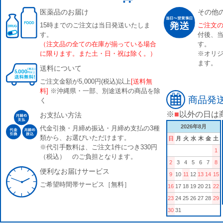
医薬品のお届け
その他
15時までのご注文は当日発送いたしま
ご注文
す。
付後、
（注文品の全ての在庫が揃っている場合
す。
に限ります。また土・日・祝は除く。）
※オリジ
ます。
送料について
ご注文金額が5,000円(税込)以上
[送料無
料]
※沖縄県・一部、別途送料の商品を除
商品発
く
※
■
以外の日は
お支払い方法
2026年8月
代金引換・月締め振込・月締め支払の3種
類から、お選びいただけます。
日
月
火
水
木
金
土
※代引手数料は、ご注文1件につき330円
1
（税込） のご負担となります。
2
3
4
5
6
7
8
便利なお届けサービス
9
10
11
12
13
14
15
ご希望時間帯サービス［無料］
16
17
18
19
20
21
22
23
24
25
26
27
28
29
30
31