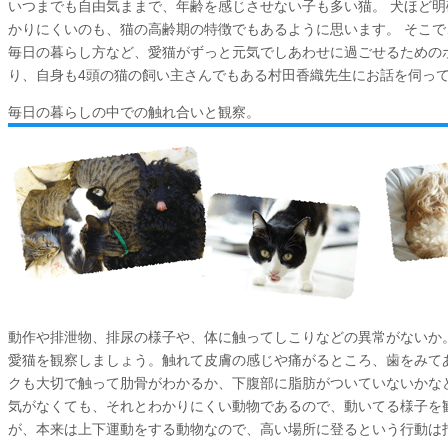
いつまでも自由気ままで、年齢を感じさせない子も多い猫。 犬ほど
かりにくいのも、猫の高齢期の特徴でもあるように思います。 そこ
毎日の暮らし方など、愛猫がずっと元気でしあわせに過ごせるための
り、自身も4頭の猫の飼い主さんでもある村田香織先生にお話を伺っ
毎日の暮らしの中での触れ合いと観察。
動作や排泄物、排尿の様子や、体に触ってしこりなどの異常がないか
愛猫を観察しましょう。触れて皮膚の感じや痛がるところ、歯をみて
クも大切で触って肋骨がわかるか、下腹部に脂肪がついていないかな
気がなくても、それとわかりにくい動物であるので、動いてる様子を
が、本来は上下運動をする動物なので、高い場所に登るという行動は