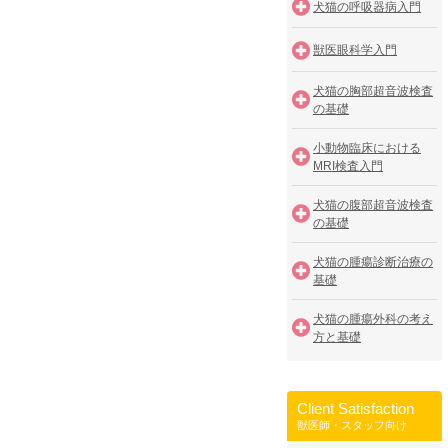
犬猫の呼吸器病入門
獣医眼科学入門
犬猫の胸部超音波検査
の基礎
小動物臨床における
MRI検査入門
犬猫の腹部超音波検査
の基礎
犬猫の腫瘍診断治療の
基礎
犬猫の腫瘍外科の考え
方と基礎
Client Satisfaction
獣医師・スタッフ向け