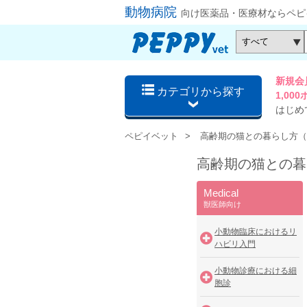
動物病院
向け医薬品・医療材ならペピ
新規会
カテゴリから探す
1,0
はじめ
ペピイベット
高齢期の猫との暮らし方（
高齢期の猫との暮
Medical
獣医師向け
小動物臨床におけるリ
ハビリ入門
小動物診療における細
胞診