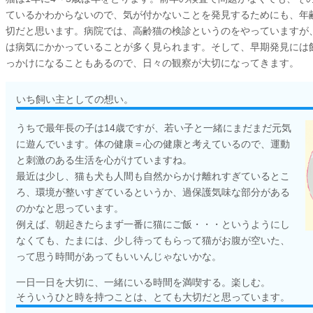
ているかわからないので、気が付かないことを発見するためにも、年
切だと思います。病院では、高齢猫の検診というのをやっていますが
は病気にかかっていることが多く見られます。そして、早期発見には
っかけになることもあるので、日々の観察が大切になってきます。
いち飼い主としての想い。
うちで最年長の子は14歳ですが、若い子と一緒にまだまだ元気
に遊んでいます。体の健康＝心の健康と考えているので、運動
と刺激のある生活を心がけていますね。
最近は少し、猫も犬も人間も自然からかけ離れすぎているとこ
ろ、環境が整いすぎているというか、過保護気味な部分がある
のかなと思っています。
例えば、朝起きたらまず一番に猫にご飯・・・というようにし
なくても、たまには、少し待ってもらって猫がお腹が空いた、
って思う時間があってもいいんじゃないかな。
一日一日を大切に、一緒にいる時間を満喫する。楽しむ。
そういうひと時を持つことは、とても大切だと思っています。