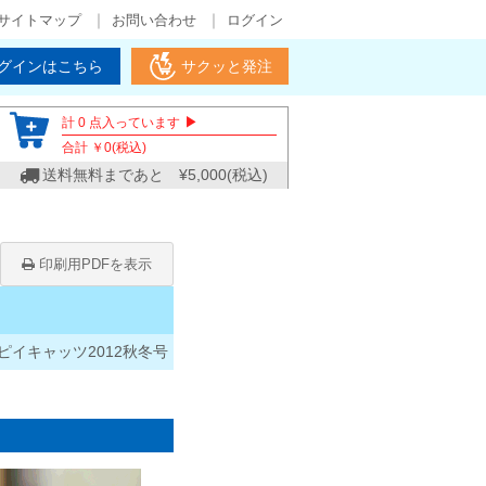
サイトマップ
お問い合わせ
ログイン
グインはこちら
サクッと発注
▶
計
0
点入っています
合計 ￥
0
(税込)
送料無料まであと ¥
5,000
(税込)
印刷用PDFを表示
イキャッツ2012秋冬号