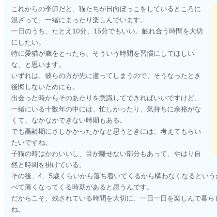
これからの季節だと、猫たちが日向ぼっこをしているところに
混ざって、一緒にまったり楽しんでいます。
一日のうち、たとえ10分、15分でもいい。触れ合う時間を大切
にしたい。
特に愛猫が歳をとったら、そういう時間を習慣にしてほしい
な、と思います。
いずれは、彼らの方が先に逝ってしまうので、そうなったとき
後悔しないためにも。
出会った時からそのあたりを意識してできればいいですけど、
一緒にいる十数年の中には、忙しかったり、気持ちに余裕がな
くて、なかなかできない時期もある。
でも高齢期にさしかかったかなと思うときには、考えてもらい
たいですね。
子猫の時はかわいいし、目が離せない部分もあって、やはり自
然と時間を掛けている。
その後、4、5歳くらいから落ち着いてくるから構わなくなるという
べて薄くなってくる時期があると思うんです。
だからこそ、残されている時間を大切に、一日一日を楽しんで暮ら
ね。