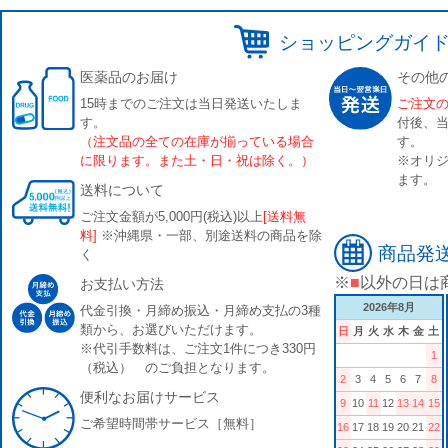
ショッピングガイ
医薬品のお届け
その他
15時までのご注文は当日発送いたしま
ご注文
す。
付後、
（注文品の全ての在庫が揃っている場合
す。
に限ります。また土・日・祝は除く。）
※オリジ
ます。
送料について
ご注文金額が5,000円(税込)以上
[送料無
料]
※沖縄県・一部、別途送料の商品を除
商品発
く
※
■
以外の日は
お支払い方法
2026年8月
代金引換・月締め振込・月締め支払の3種
類から、お選びいただけます。
日
月
火
水
木
金
土
※代引手数料は、ご注文1件につき330円
1
（税込） のご負担となります。
2
3
4
5
6
7
8
便利なお届けサービス
9
10
11
12
13
14
15
ご希望時間帯サービス［無料］
16
17
18
19
20
21
22