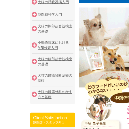
犬猫の呼吸器病入門
獣医眼科学入門
犬猫の胸部超音波検査
の基礎
小動物臨床における
MRI検査入門
犬猫の腹部超音波検査
の基礎
犬猫の腫瘍診断治療の
基礎
犬猫の腫瘍外科の考え
方と基礎
Client Satisfaction
獣医師・スタッフ向け