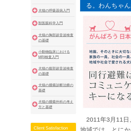
る。わんちゃん
犬猫の呼吸器病入門
獣医眼科学入門
犬猫の胸部超音波検査
の基礎
小動物臨床における
MRI検査入門
犬猫の腹部超音波検査
の基礎
犬猫の腫瘍診断治療の
基礎
犬猫の腫瘍外科の考え
方と基礎
2011年3月1
Client Satisfaction
地域では、とに