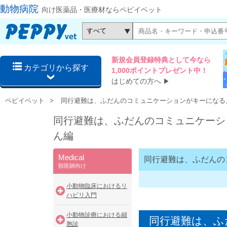
動物病院
向け医薬品・医療材ならペピイベット
新規会員登録特典として今なら
カテゴリから探す
1,000ポイントプレゼント中！
はじめての方へ
▶
ペピイベット
同行避難は、ふだんのコミュニケーションがキーになる
同行避難は、ふだんのコミュニケーシ
ん編
Medical
同行避難は、ふだんの
獣医師向け
小動物臨床におけるリ
ハビリ入門
小動物診療における細
同行避難は、ふ
胞診