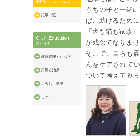
獣医師・スタッフ向け
うちの子と一緒に
記事一覧
ば、助けるために
「犬も猫も家族」
Client Education
が残念でなりませ
院内向け
そこで、自らも震
健康管理・からだ
んをケアされてい
病気と治療
ついて考えてみ
くらし・環境
しつけ