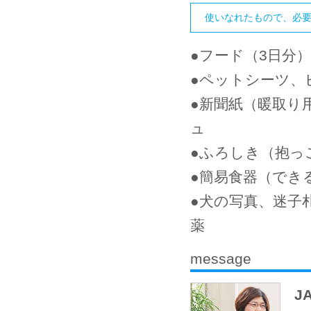
使いなれたもので、必
●
フード（3日分
●
ペットシーツ、
●
新聞紙（暖取り
ュ
●
ふろしき（抱っ
●
簡易食器（でき
●
犬の写真、迷子
薬
message
J