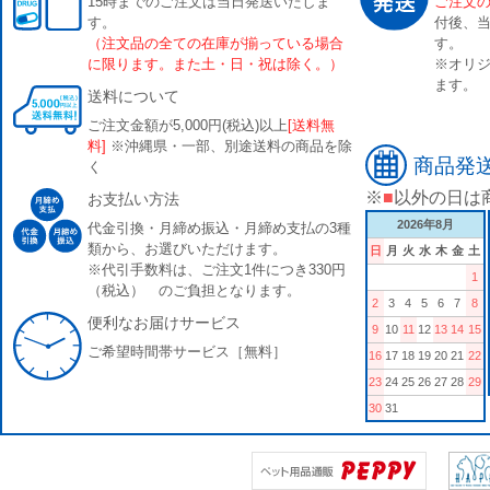
15時までのご注文は当日発送いたしま
ご注文
す。
付後、
（注文品の全ての在庫が揃っている場合
す。
に限ります。また土・日・祝は除く。）
※オリジ
ます。
送料について
ご注文金額が5,000円(税込)以上
[送料無
料]
※沖縄県・一部、別途送料の商品を除
商品発
く
※
■
以外の日は
お支払い方法
2026年8月
代金引換・月締め振込・月締め支払の3種
類から、お選びいただけます。
日
月
火
水
木
金
土
※代引手数料は、ご注文1件につき330円
1
（税込） のご負担となります。
2
3
4
5
6
7
8
便利なお届けサービス
9
10
11
12
13
14
15
ご希望時間帯サービス［無料］
16
17
18
19
20
21
22
23
24
25
26
27
28
29
30
31