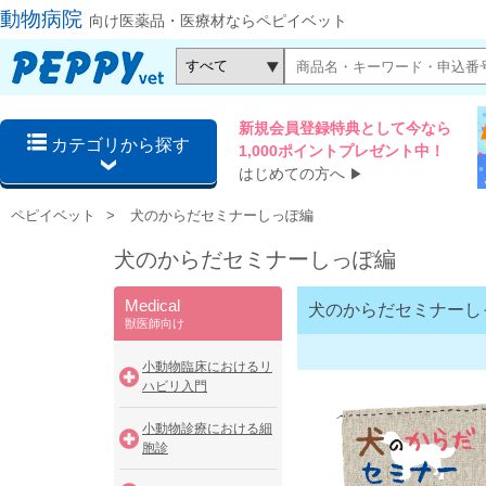
動物病院
向け医薬品・医療材ならペピイベット
新規会員登録特典として今なら
カテゴリから探す
1,000ポイントプレゼント中！
はじめての方へ
▶
ペピイベット
犬のからだセミナーしっぽ編
犬のからだセミナーしっぽ編
Medical
犬のからだセミナーし
獣医師向け
小動物臨床におけるリ
ハビリ入門
小動物診療における細
胞診