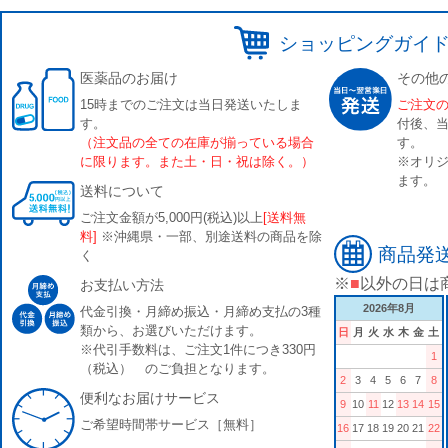
ショッピングガイ
医薬品のお届け
その他
15時までのご注文は当日発送いたしま
ご注文
す。
付後、
（注文品の全ての在庫が揃っている場合
す。
に限ります。また土・日・祝は除く。）
※オリジ
ます。
送料について
ご注文金額が5,000円(税込)以上
[送料無
料]
※沖縄県・一部、別途送料の商品を除
商品発
く
※
■
以外の日は
お支払い方法
2026年8月
代金引換・月締め振込・月締め支払の3種
類から、お選びいただけます。
日
月
火
水
木
金
土
※代引手数料は、ご注文1件につき330円
1
（税込） のご負担となります。
2
3
4
5
6
7
8
便利なお届けサービス
9
10
11
12
13
14
15
ご希望時間帯サービス［無料］
16
17
18
19
20
21
22