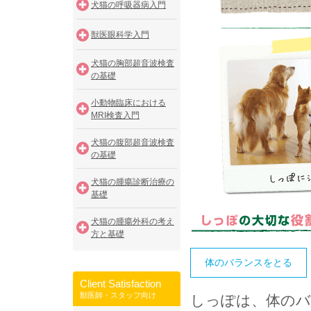
犬猫の呼吸器病入門
獣医眼科学入門
犬猫の胸部超音波検査
の基礎
小動物臨床における
MRI検査入門
犬猫の腹部超音波検査
の基礎
犬猫の腫瘍診断治療の
基礎
犬猫の腫瘍外科の考え
方と基礎
体のバランスをとる
Client Satisfaction
獣医師・スタッフ向け
しっぽは、体の