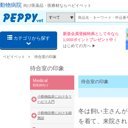
動物病院
向け医薬品・医療材ならペピイベット
新規会員登録特典として今なら
カテゴリから探す
1,000ポイントプレゼント中！
はじめての方へ
▶
ペピイベット
待合室の印象
待合室の印象
Medical
待合室の印象
獣医師向け
小動物臨床におけるリ
ハビリ入門
冬は飼い主さん
小動物診療における細
胞診
を着て、来院され