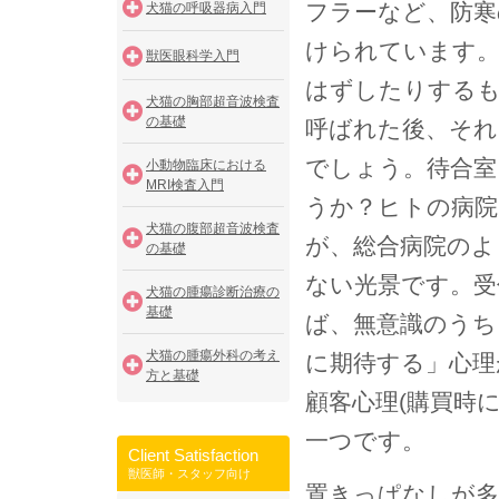
フラーなど、防寒
犬猫の呼吸器病入門
けられています。
獣医眼科学入門
はずしたりする
犬猫の胸部超音波検査
の基礎
呼ばれた後、そ
でしょう。待合
小動物臨床における
MRI検査入門
うか？ヒトの病院
犬猫の腹部超音波検査
が、総合病院のよ
の基礎
ない光景です。受
犬猫の腫瘍診断治療の
基礎
ば、無意識のうち
犬猫の腫瘍外科の考え
に期待する」心理
方と基礎
顧客心理(購買時
一つです。
Client Satisfaction
獣医師・スタッフ向け
置きっぱなしが多