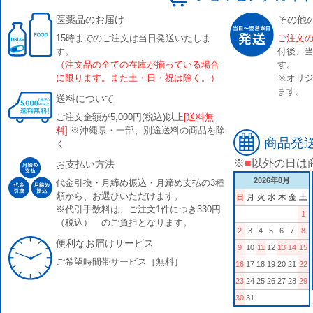
医薬品のお届け
その他
15時までのご注文は当日発送いたしま
ご注文
す。
付後、
（注文品の全ての在庫が揃っている場合
す。
に限ります。また土・日・祝は除く。）
※オリジ
ます。
送料について
ご注文金額が5,000円(税込)以上
[送料無
料]
※沖縄県・一部、別途送料の商品を除
商品発
く
※
■
以外の日は
お支払い方法
2026年8月
代金引換・月締め振込・月締め支払の3種
類から、お選びいただけます。
日
月
火
水
木
金
土
※代引手数料は、ご注文1件につき330円
1
（税込） のご負担となります。
2
3
4
5
6
7
8
便利なお届けサービス
9
10
11
12
13
14
15
ご希望時間帯サービス［無料］
16
17
18
19
20
21
22
23
24
25
26
27
28
29
30
31