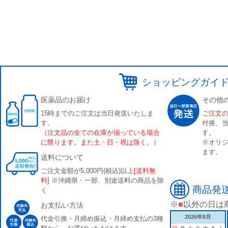
ショッピングガイ
医薬品のお届け
その他
15時までのご注文は当日発送いたしま
ご注文
す。
付後、
（注文品の全ての在庫が揃っている場合
す。
に限ります。また土・日・祝は除く。）
※オリジ
ます。
送料について
ご注文金額が5,000円(税込)以上
[送料無
料]
※沖縄県・一部、別途送料の商品を除
商品発
く
※
■
以外の日は
お支払い方法
2026年8月
代金引換・月締め振込・月締め支払の3種