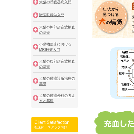
犬猫の呼吸器病入門
獣医眼科学入門
犬猫の胸部超音波検査
の基礎
小動物臨床における
MRI検査入門
犬猫の腹部超音波検査
の基礎
犬猫の腫瘍診断治療の
基礎
犬猫の腫瘍外科の考え
方と基礎
Client Satisfaction
獣医師・スタッフ向け