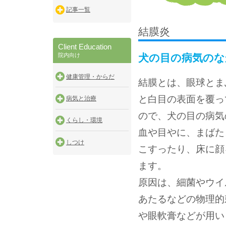
記事一覧
結膜炎
Client Education
院内向け
犬の目の病気のな
健康管理・からだ
結膜とは、眼球とま
と白目の表面を覆っ
病気と治療
ので、犬の目の病気
くらし・環境
血や目やに、まばた
しつけ
こすったり、床に顔
ます。
原因は、細菌やウイ
あたるなどの物理的
や眼軟膏などが用い