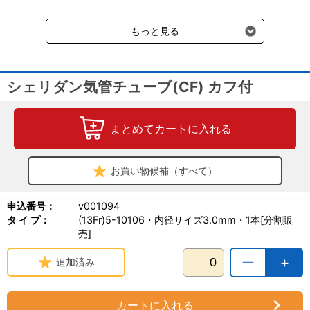
送料660円（税込）に加えて別途クール便代990円（税込）を申し
添付文書はこちら
受けます。
（PDF）
もっと見る
シェリダン気管チューブ(CF) カフ付
まとめてカートに入れる
お買い物候補（すべて）
申込番号：
v001094
タ イ プ：
(13Fr)5-10106・内径サイズ3.0mm・1本[分割販
売]
ー
＋
追加済み
カートに入れる