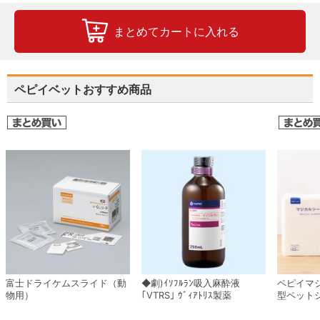
まとめてカートに入れる
ペピイベットおすすめ商品
富士ドライケムスライド（動
◆劇)ｲｿﾌﾙﾗﾝ吸入麻酔液
ペピイマ
物用）
｢VTRS｣ ｳﾞｨｱﾄﾘｽ製薬
型ペット