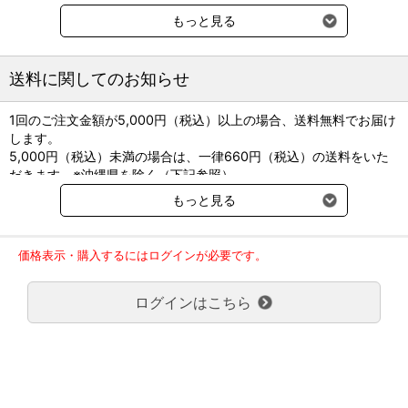
●製品名：気管内チューブ(CF)
もっと見る
●販売名：SHERIDAN 気管チューブ
●製造販売元：テレフレックスメディカル
●EOG滅菌済／単回使用
送料に関してのお知らせ
●入数：10本／箱
※1本単位の分割販売となります。
1回のご注文金額が5,000円（税込）以上の場合、送料無料でお届け
します。
5,000円（税込）未満の場合は、一律660円（税込）の送料をいた
品番
内径
外径
静止
有効長
サイズ
サイズ
直径
だきます。※沖縄県を除く（下記参照）
5-10106
3.0ｍｍ
4.2ｍｍ
7.3mm
15cm
※2017年11月14日（火）より沖縄県へのお届けにつきましては、1
5-10107
3.5ｍｍ
4.9ｍｍ
もっと見る
8.9mm
16cm
回のご注文金額（税込）が、30,000円以上で配送無料となります。
5-10108
4.0ｍｍ
5.5ｍｍ
8.9mm
19cm
5-10109
30,000円未満の場合、1,800円（税込）の送料をいただきます。
4.5ｍｍ
6.2ｍｍ
11mm
20cm
5-10110
5.0ｍｍ
6.8ｍｍ
13mm
23cm
ご了承のほどよろしくお願い致します。
価格表示・購入するにはログインが必要です。
5-10111
5.5ｍｍ
7.5ｍｍ
16mm
26cm
弊社都合でお届けが２回以上に分かれる場合の送料負担は、１回分
5-10112
6.0ｍｍ
8.2ｍｍ
16mm
26cm
のみで新たな送料は発生しません。
5-10113
6.5ｍｍ
8.9ｍｍ
19mm
28cm
ログインはこちら
大型商品送料が必要な商品をご注文の場合は、大型商品送料のみご
5-10114
7.0ｍｍ
9.6ｍｍ
19mm
28cm
5-10115
7.5ｍｍ
10.2ｍｍ
24mm
29cm
負担頂きます。
5-10116
8.0ｍｍ
10.9ｍｍ
24mm
30cm
通常送料660円はかかりません。
5-10117
8.5ｍｍ
11.5ｍｍ
27mm
31cm
クール便の商品につきましては、一律220円のクール便送料をいた
5-10118
9.0ｍｍ
12.2ｍｍ
27mm
30cm
だきます。（沖縄、小笠原諸島以外）
5-10119
9.5ｍｍ
12.9ｍｍ
26mm
31cm
5-10120
10.0ｍｍ
13.5ｍｍ
27mm
31cm
要冷蔵の液剤・薬品の沖縄県及び小笠原諸島へのお届けには、通常