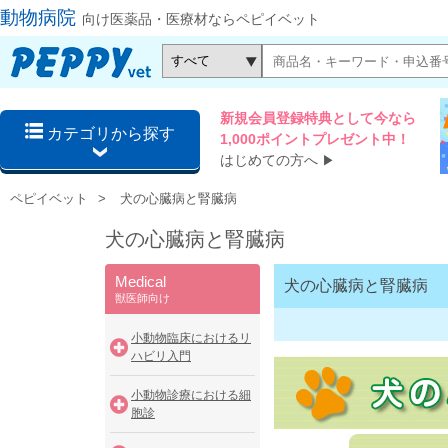
動物病院
向け医薬品・医療材ならペピイベット
新規会員登録特典として今なら
カテゴリから探す
1,000ポイントプレゼント中！
はじめての方へ
▶
ペピイベット
犬の心臓病と腎臓病
犬の心臓病と腎臓病
Medical
犬の心臓病と腎臓病
獣医師向け
小動物臨床におけるリ
ハビリ入門
小動物診療における細
胞診