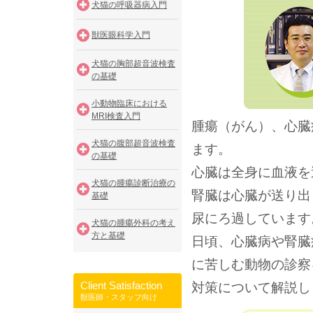
犬猫の呼吸器病入門
獣医眼科学入門
犬猫の胸部超音波検査
の基礎
小動物臨床における
MRI検査入門
腫瘍（がん）、心臓
犬猫の腹部超音波検査
ます。
の基礎
心臓は全身に血液を
犬猫の腫瘍診断治療の
腎臓は心臓が送り出
基礎
尿にろ過しています
犬猫の腫瘍外科の考え
方と基礎
日頃、心臓病や腎臓
に苦しむ動物の診察
Client Satisfaction
対策について解説し
獣医師・スタッフ向け