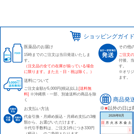
ショッピングガイ
医薬品のお届け
その他
15時までのご注文は当日発送いたしま
ご注文
す。
付後、
（注文品の全ての在庫が揃っている場合
す。
に限ります。また土・日・祝は除く。）
※オリジ
ます。
送料について
ご注文金額が5,000円(税込)以上
[送料無
料]
※沖縄県・一部、別途送料の商品を除
商品発
く
※
■
以外の日は
お支払い方法
2026年8月
代金引換・月締め振込・月締め支払の3種
類から、お選びいただけます。
日
月
火
水
木
金
土
※代引手数料は、ご注文1件につき330円
1
（税込） のご負担となります。