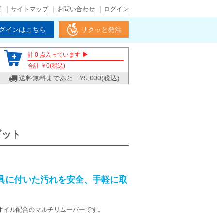
問
サイトマップ
お問い合わせ
ログイン
グインはこちら
サクッと発注
▶
計
0
点入っています
合計 ￥
0
(税込)
送料無料まであと ¥
5,000
(税込)
ビット
具に付いた汚れを安全、手軽に取
。
オイル配合のマルチリムーバーです。