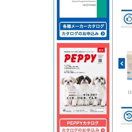
富士ドライケムスライ
◆劇)ｲｿﾌﾙﾗﾝ吸入麻酔
ペピイマジカルシーツ
口
ド（動物用）
液｢VTRS｣ ｳﾞｨｱﾄﾘｽ...
（中厚型ペットシー
ツ）