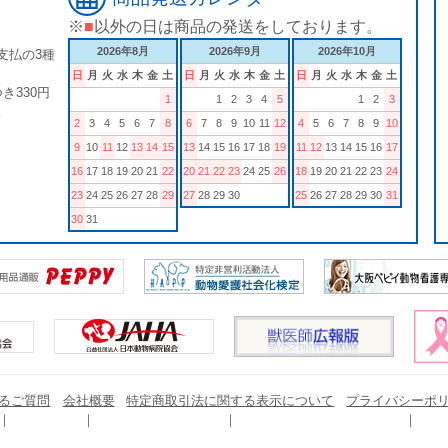
※
■
以外の日は商品の発送をしております。
2026年8月
2026年9月
2026年10月
支払の3種
日
月
火
水
木
金
土
日
月
火
水
木
金
土
日
月
火
水
木
金
土
き330円
1
1
2
3
4
5
1
2
3
。
2
3
4
5
6
7
8
6
7
8
9
10
11
12
4
5
6
7
8
9
10
9
10
11
12
13
14
15
13
14
15
16
17
18
19
11
12
13
14
15
16
17
16
17
18
19
20
21
22
20
21
22
23
24
25
26
18
19
20
21
22
23
24
23
24
25
26
27
28
29
27
28
29
30
25
26
27
28
29
30
31
30
31
るご質問
会社概要
特定商取引法に関する表示について
プライバシーポ