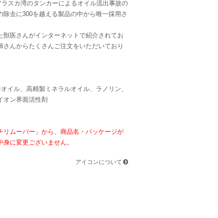
、アラスカ湾のタンカーによるオイル流出事故の
の除去に300を越える製品の中から唯一採用さ
た獣医さんがインターネットで紹介されてお
師さんからたくさんご注文をいただいており
ジオイル、高精製ミネラルオイル、ラノリン、
イオン界面活性剤
チリムーバー」から、商品名・パッケージが
中身に変更ございません。
アイコンについて