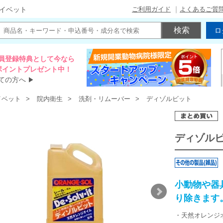
ご利用ガイド
よくあるご質
イベット
ロ
員登録特典として今なら
00ポイントプレゼント中！
ての方へ
▶
イベット
院内衛生
洗剤・リムーバー
ディゾルビット
ディゾル
小動物や器
り除きます
・天然オレンジ