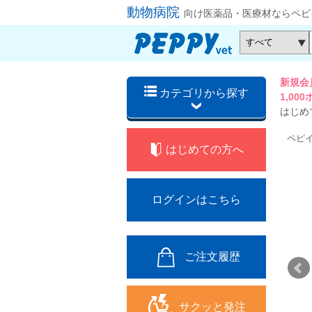
動物病院
向け医薬品・医療材ならペピ
新規会
カテゴリから探す
1,0
はじめ
ペピ
はじめての方へ
ログインはこちら
ご注文履歴
サクッと発注