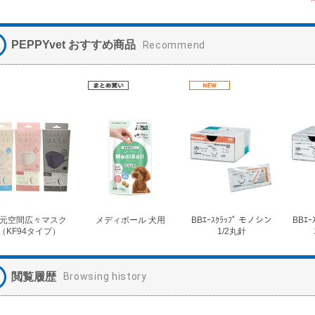
PEPPYvet おすすめ商品
Recommend
元空間広々マスク
メディボール 犬用
BBｴｰｽｸﾗｯﾌﾟ モノシン
BBｴｰ
（KF94タイプ）
1/2丸針
閲覧履歴
Browsing history