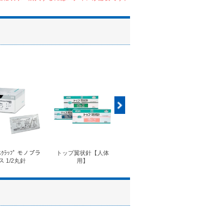
ｽｸﾗｯﾌﾟ モノプラ
トップ翼状針【人体
◆フォルテコール錠
◆コ
ス 1/2丸針
用】