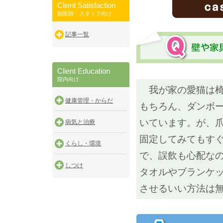
Client Satisfaction
獣医師・スタッフ向け
記事一覧
Client Education
院内向け
我が家の愛猫は椅
健康管理・からだ
もちろん、ダンボ
いています。が、
病気と治療
固定してみてもす
くらし・環境
で、誤飲も心配な
しつけ
タオルやブランケ
させるいい方法は