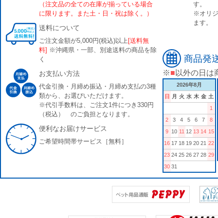
（注文品の全ての在庫が揃っている場合
す。
に限ります。また土・日・祝は除く。）
※オリジ
ます。
送料について
ご注文金額が5,000円(税込)以上
[送料無
料]
※沖縄県・一部、別途送料の商品を除
商品発
く
※
■
以外の日は
お支払い方法
2026年8月
代金引換・月締め振込・月締め支払の3種
類から、お選びいただけます。
日
月
火
水
木
金
土
※代引手数料は、ご注文1件につき330円
1
（税込） のご負担となります。
2
3
4
5
6
7
8
便利なお届けサービス
9
10
11
12
13
14
15
ご希望時間帯サービス［無料］
16
17
18
19
20
21
22
23
24
25
26
27
28
29
30
31