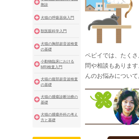
胞診
犬猫の呼吸器病入門
獣医眼科学入門
犬猫の胸部超音波検査
の基礎
ペピイでは、たくさ
小動物臨床における
問や相談もあります
MRI検査入門
んのお悩みについて
犬猫の腹部超音波検査
の基礎
犬猫の腫瘍診断治療の
基礎
犬猫の腫瘍外科の考え
方と基礎