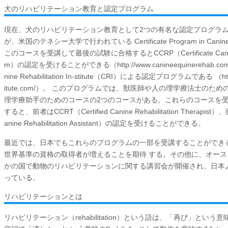
犬のリハビリテーション教育と認定プログラム
現在、犬のリハビリテーション教育として2つの有名な認定プログラ
が、米国のテネシー大学で行われている Certificate Program in Canine P
このコースを受講して最後の試験に合格するとCCRP（Certificate Canine Reh
m）の認定を受けることができる（
http://www.canineequinerehab.co
nine Rehabilitation In-stitute（CRI）による認定プログラムである （
h
itute.com/
）。 このプログラムでは、獣医師や人の理学療法士のため
理学療助手のためのコースの2つのコースがある。これらのコースを受
すると、前者はCCRT（Certified Canine Rehabilitation Therapist）
anine Rehabilitation Assistant）の認定を受けることができる。
最近では、日本でもこれらのプログラムの一部を受講することができ
世界基準の資格の取得者が増えることを期待 する。その他に、オー
かの国で動物のリハビリテーションに関する講習会が開催され、日本
っている。
リハビリテーションとは
リハビリテーション（rehabilitation）という語は、「再び」という意