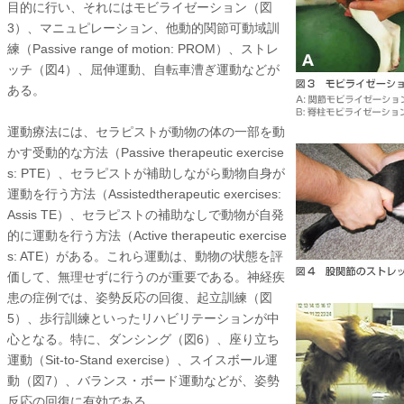
目的に行い、それにはモビライゼーション（図
3）、マニュピレーション、他動的関節可動域訓
練（Passive range of motion: PROM）、ストレ
ッチ（図4）、屈伸運動、自転車漕ぎ運動などが
ある。
運動療法には、セラピストが動物の体の一部を動
かす受動的な方法（Passive therapeutic exercise
s: PTE）、セラピストが補助しながら動物自身が
運動を行う方法（Assistedtherapeutic exercises:
Assis TE）、セラピストの補助なしで動物が自発
的に運動を行う方法（Active therapeutic exercise
s: ATE）がある。これら運動は、動物の状態を評
価して、無理せずに行うのが重要である。神経疾
患の症例では、姿勢反応の回復、起立訓練（図
5）、歩行訓練といったリハビリテーションが中
心となる。特に、ダンシング（図6）、座り立ち
運動（Sit-to-Stand exercise）、スイスボール運
動（図7）、バランス・ボード運動などが、姿勢
反応の回復に有効である。