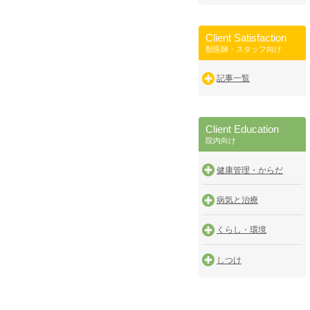
Client Satisfaction
獣医師・スタッフ向け
記事一覧
Client Education
院内向け
健康管理・からだ
病気と治療
くらし・環境
しつけ