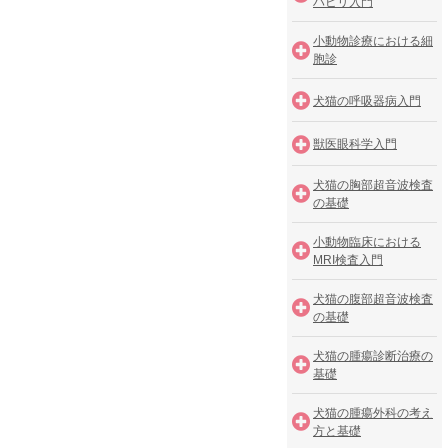
ハビリ入門
小動物診療における細
胞診
犬猫の呼吸器病入門
獣医眼科学入門
犬猫の胸部超音波検査
の基礎
小動物臨床における
MRI検査入門
犬猫の腹部超音波検査
の基礎
犬猫の腫瘍診断治療の
基礎
犬猫の腫瘍外科の考え
方と基礎