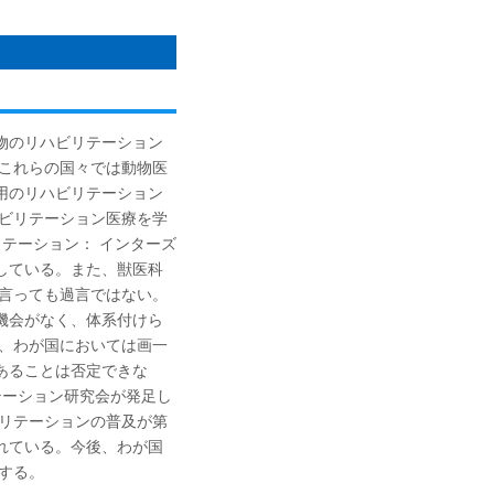
物のリハビリテーション
。これらの国々では動物医
用のリハビリテーション
ハビリテーション医療を学
テーション： インターズ
している。また、獣医科
と言っても過言ではない。
機会がなく、体系付けら
て、わが国においては画一
あることは否定できな
テーション研究会が発足し
ビリテーションの普及が第
れている。今後、わが国
する。