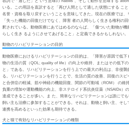
容詞で「適した」と いう意味の"habilis"、そして動作を意味する"at
いる。この用語を直訳すると「再び人間として適した状態にする こ
名誉・資格を取り戻すということを意味してきた。現在の医療では、
「失った機能の回復だけでなく、障害 者の人間らしく生きる権利の
釈されている。動物医療にあてはめるのならば、「傷ついた動物が機
らしく生き るようにさせてあげること」と定義できるかもしれない。
動物のリハビリテーションの目的
動物医療におけるリハビリテーションの目的は、「障害が原因で低下
物の生活の質（QOL; quality of life）の向上や維持、またはその
と」である。リハビリテーションを行う上での最大の利点は、非侵襲
る。リハビリテーションを行うことで、生活の質の改善、回復のスピ
と合併症の軽減、筋や神経の機能回復、関節の可動域（ROM） の維
負重の増加や運動機能の向上、非ステロイド系抗炎症薬（NSAIDs）
達成できることが多い。ま た、簡単なリハビリテーションは誰にで
飼い主も治療に参加することができる。それは、動物と飼い主、そし
連携を高めるといった効果も期待できる。
犬と猫で有効なリハビリテーションの種類