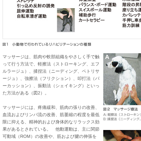
マッサージは、筋肉や軟部組織をやさしく手で触
って行う方法で、軽擦法（ストローキング、エフ
ルラージュ）、揉捏法（ニーディング、ペトリサ
ージュ）、強擦法（フリクション）、叩打法（パ
ーカッション）、振動法（シェイキング）といっ
た方法がある（図2）。
マッサージには、疼痛緩和、筋肉の張りの改善、
血流およびリンパ流の改善、筋萎縮の程度を最低
限に抑える、精神的および身体的なリラックス効
果があるとされている。 他動運動は、主に関節
可動域（ROM）の改善や、筋および腱の伸張を