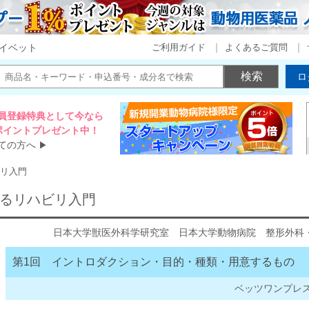
ご利用ガイド
よくあるご質問
イベット
ロ
員登録特典として今なら
00ポイントプレゼント中！
ての方へ
▶
リ入門
るリハビリ入門
日本大学獣医外科学研究室 日本大学動物病院 整形外科
第1回 イントロダクション・目的・種類・用意するもの
ベッツワンプレス20