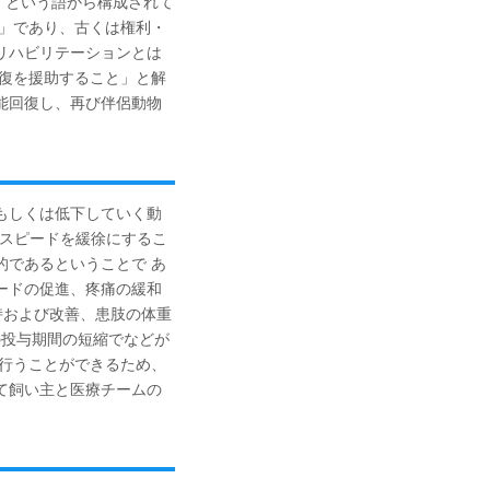
ion"という語から構成されて
と」であり、古くは権利・
リハビリテーションとは
回復を援助すること」と解
能回復し、再び伴侶動物
もしくは低下していく動
低下のスピードを緩徐にするこ
的であるということで あ
ードの促進、疼痛の緩和
持および改善、患肢の体重
の投与期間の短縮でなどが
も行うことができるため、
て飼い主と医療チームの