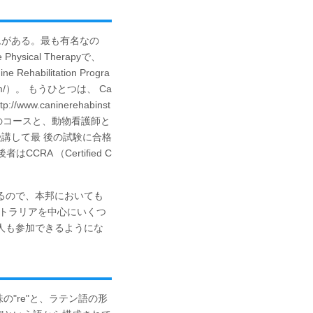
ムがある。最も有名なの
hysical Therapyで、
abilitation Progra
m/
）。 もうひとつは、 Ca
ttp://www.caninerehabinst
のコースと、動物看護師と
講して最 後の試験に合格
、後者はCCRA （Certified C
るので、本邦においても
ストラリアを中心にいくつ
人も参加できるようにな
味の"re"と、ラテン語の形