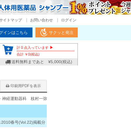
サイトマップ
お問い合わせ
ログイン
グインはこちら
サクッと発注
▶
計
0
点入っています
合計 ￥
0
(税込)
送料無料まであと ¥
5,000
(税込)
印刷用PDFを表示
・神経運動器科 枝村一弥
10春号(Vol.22)掲載分