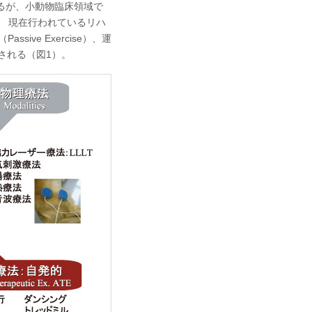
るが、小動物臨床領域で
？ 現在行われているリハ
sive Exercise）、運
に大別される（図1）。