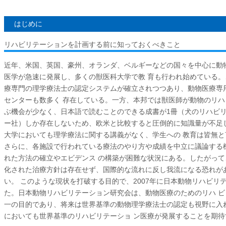
はじめに
リハビリテーションを計画する前に知っておくべきこと
近年、米国、英国、豪州、オランダ、ベルギーなどの国々を中心に動
医学が急速に発展し、多くの獣医科大学で教 育も行われ始めている
療専門の理学療法士の認定システムが確立されつつあり、動物医療専
センターも数多く 存在している。一方、本邦では獣医師が動物のリ
ぶ機会が少なく、日本語で読むことのできる成書が1冊（犬のリハビリ
ー社）しか存在しないため、欧米と比較すると圧倒的に知識量が不足
大学においても理学療法に関する講義がなく、学生への 教育は皆無
さらに、各施設で行われている療法のやり方や成績を中立に議論する
れた方法の確立やエビデンス の構築が困難な状況にある。したがっ
化された治療方針は存在せず、国際的な流れに反し我流になる恐れが
い。 このような現状を打破する目的で、2007年に日本動物リハビリ
た。日本動物リハビリテーション研究会は、動物医療のためのリハ 
一の目的であり、将来は世界基準の動物理学療法士の認定も視野に入
においても世界基準のリハビリテーショ ン医療が発展することを期待