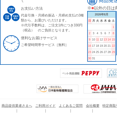
商品発
く
※
■
以外の日は
お支払い方法
2026年8月
代金引換・月締め振込・月締め支払の3種
類から、お選びいただけます。
日
月
火
水
木
金
土
※代引手数料は、ご注文1件につき330円
1
（税込） のご負担となります。
2
3
4
5
6
7
8
便利なお届けサービス
9
10
11
12
13
14
15
ご希望時間帯サービス［無料］
16
17
18
19
20
21
22
23
24
25
26
27
28
29
30
31
商品提供業者さまへ
ご利用ガイド
よくあるご質問
会社概要
特定商取