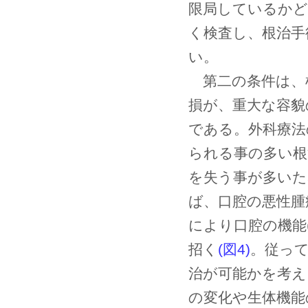
限局しているかど
く検査し、根治手
い。
第二の条件は、
損が、重大な容貌
である。外科療法
られる事の多い根
を失う事が多いた
ば、口腔の悪性腫
により口腔の機能
招く
(図4)
。従っ
治が可能かを考え
の変化や生体機能