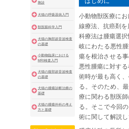
はじめに
胞診
犬猫の呼吸器病入門
小動物獣医療にお
線療法、抗癌剤を
獣医眼科学入門
科療法は腫瘍選択
犬猫の胸部超音波検査
の基礎
岐にわたる悪性腫
瘍を根治させる事
小動物臨床における
MRI検査入門
悪性腫瘍に対する
犬猫の腹部超音波検査
術時が最も高く、
の基礎
る。そのため、最
犬猫の腫瘍診断治療の
基礎
療に関わる獣医師
犬猫の腫瘍外科の考え
る。そこで今回の
方と基礎
術に関して解説し