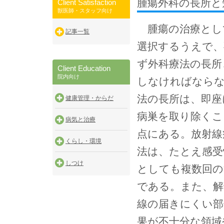
腫瘍外科の長所と
Client Satisfaction
獣医師・スタッフ向け
腫瘍の治療とし
記事一覧
選択するうえで、
ず外科療法の長所
Client Education
院内向け
しなければならな
法の長所は、即座
健康管理・からだ
病巣を取り除くこ
病気と治療
点にある。放射線
くらし・環境
法は、たとえ感受
しつけ
としても複数回の
である。また、解
線の届きにくい部
果が不十分な領域