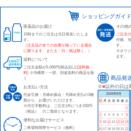
ショッピングガイ
医薬品のお届け
その他
15時までのご注文は当日発送いたしま
ご注文
す。
付後、
（注文品の全ての在庫が揃っている場合
す。
に限ります。また土・日・祝は除く。）
※オリジ
ます。
送料について
ご注文金額が5,000円(税込)以上
[送料無
料]
※沖縄県・一部、別途送料の商品を除
商品発
く
※
■
以外の日は
お支払い方法
2026年8月
代金引換・月締め振込・月締め支払の3種
類から、お選びいただけます。
日
月
火
水
木
金
土
※代引手数料は、ご注文1件につき330円
1
（税込） のご負担となります。
2
3
4
5
6
7
8
便利なお届けサービス
9
10
11
12
13
14
15
ご希望時間帯サービス［無料］
16
17
18
19
20
21
22