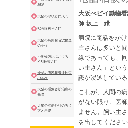
胞診
大阪ぺピイ動物看
犬猫の呼吸器病入門
師 坂上 緑
獣医眼科学入門
病院に電話をかけ
犬猫の胸部超音波検査
の基礎
主さんは多いと聞
線であっても、同
小動物臨床における
MRI検査入門
い主さん」という
犬猫の腹部超音波検査
識が浸透している
の基礎
犬猫の腫瘍診断治療の
これが、人間の病
基礎
がない限り、医師
犬猫の腫瘍外科の考え
方と基礎
ません。飼い主さ
を出してくださ