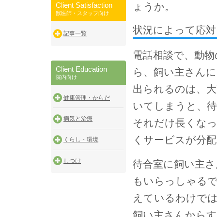
Client Satisfaction
ょうか。
獣医師・スタッフ向け
状況によって応対
記事一覧
電話相談で、動物
Client Education
ら、飼い主さんに
院内向け
出られるのは、大
健康管理・からだ
いてしまうと、待
病気と治療
それだけ長くな
くサービスが分
くらし・環境
しつけ
待合室に飼い主さ
もいらっしゃるで
えているわけで
飼い主さんからす