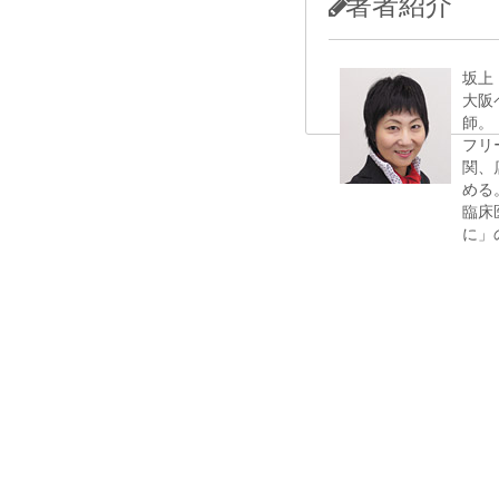
著者紹介
坂上
大阪
師。
フリ
関、
める
臨床
に」