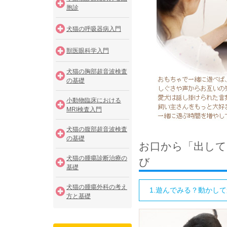
胞診
犬猫の呼吸器病入門
獣医眼科学入門
犬猫の胸部超音波検査
の基礎
小動物臨床における
MRI検査入門
犬猫の腹部超音波検査
の基礎
お口から「出して
犬猫の腫瘍診断治療の
び
基礎
犬猫の腫瘍外科の考え
1.遊んでみる？動かし
方と基礎