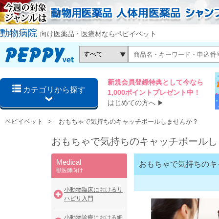
動物病院
向け医薬品・医療材ならペピイベット
新規会員登録特典として今なら
カテゴリから探す
1,000ポイントプレゼント中！
はじめての方へ
▶
ペピイベット
おもちゃで気持ちのキャッチボールしませんか？
おもちゃで気持ちのキャッチボールし
Medical
おもちゃで気持ちのキ
獣医師向け
小動物臨床におけるリ
ハビリ入門
小動物診療における細