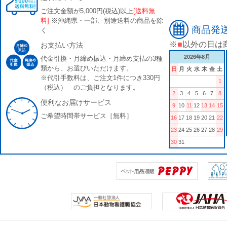
ご注文金額が5,000円(税込)以上
[送料無
料]
※沖縄県・一部、別途送料の商品を除
商品発
く
※
■
以外の日は
お支払い方法
2026年8月
代金引換・月締め振込・月締め支払の3種
類から、お選びいただけます。
日
月
火
水
木
金
土
※代引手数料は、ご注文1件につき330円
1
（税込） のご負担となります。
2
3
4
5
6
7
8
便利なお届けサービス
9
10
11
12
13
14
15
ご希望時間帯サービス［無料］
16
17
18
19
20
21
22
23
24
25
26
27
28
29
30
31