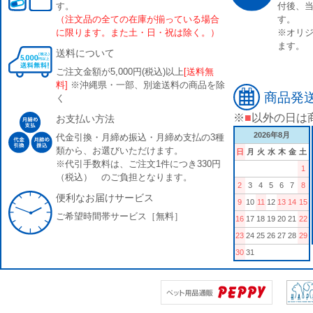
す。
付後、
（注文品の全ての在庫が揃っている場合
す。
に限ります。また土・日・祝は除く。）
※オリジ
ます。
送料について
ご注文金額が5,000円(税込)以上
[送料無
料]
※沖縄県・一部、別途送料の商品を除
商品発
く
※
■
以外の日は
お支払い方法
2026年8月
代金引換・月締め振込・月締め支払の3種
類から、お選びいただけます。
日
月
火
水
木
金
土
※代引手数料は、ご注文1件につき330円
1
（税込） のご負担となります。
2
3
4
5
6
7
8
便利なお届けサービス
9
10
11
12
13
14
15
ご希望時間帯サービス［無料］
16
17
18
19
20
21
22
23
24
25
26
27
28
29
30
31