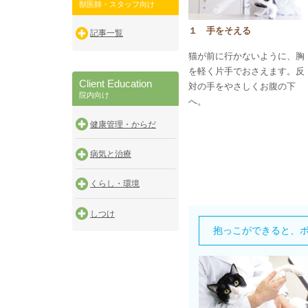
獣医師・スタッフ向け
１ 手をそえる
記事一覧
猫が前に行かないように、胸
を軽く片手でおさえます。反
Client Education
対の手をやさしくお腹の下
院内向け
へ。
健康管理・からだ
病気と治療
くらし・環境
しつけ
抱っこができると、