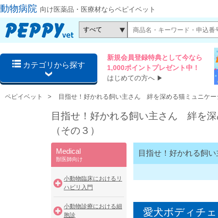
動物病院
向け医薬品・医療材ならペピイベット
新規会員登録特典として今なら
カテゴリから探す
1,000ポイントプレゼント中！
はじめての方へ
▶
ペピイベット
目指せ！好かれる飼い主さん 絆を深める猫ミュニケー
目指せ！好かれる飼い主さん 絆を深
（その３）
Medical
目指せ！好かれる飼い
獣医師向け
小動物臨床におけるリ
ハビリ入門
小動物診療における細
愛犬ボディチェ
胞診