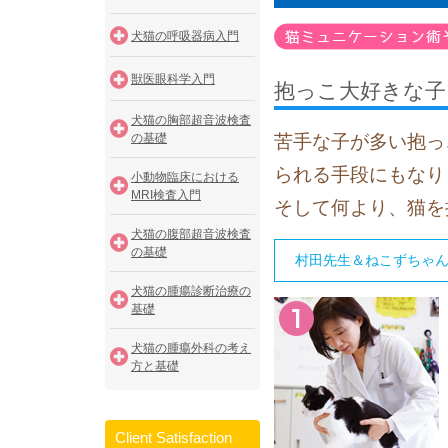
犬猫の呼吸器病入門
獣医眼科学入門
抱っこ大好きな子
犬猫の胸部超音波検査
苦手な子が多い抱っ
の基礎
られる手段にもなり
小動物臨床における
MRI検査入門
そして何より、猫を
犬猫の腹部超音波検査
の基礎
村田先生＆ねこずちゃ
犬猫の腫瘍診断治療の
基礎
犬猫の腫瘍外科の考え
方と基礎
Client Satisfaction