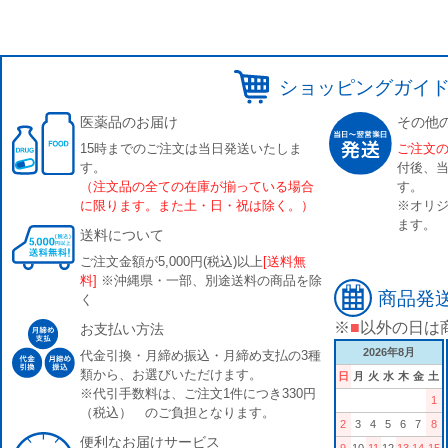
ショッピングガイ
医薬品のお届け
その他
15時までのご注文は当日発送いたしま
ご注文
す。
付後、
（注文品の全ての在庫が揃っている場合
す。
に限ります。また土・日・祝は除く。）
※オリジ
ます。
送料について
ご注文金額が5,000円(税込)以上
[送料無
料]
※沖縄県・一部、別途送料の商品を除
商品発
く
※
■
以外の日は
お支払い方法
2026年8月
代金引換・月締め振込・月締め支払の3種
類から、お選びいただけます。
日
月
火
水
木
金
土
※代引手数料は、ご注文1件につき330円
1
（税込） のご負担となります。
2
3
4
5
6
7
8
便利なお届けサービス