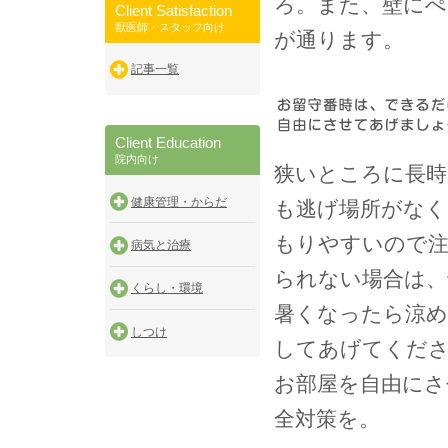
ろ。また、壁に
Client Satisfaction
獣医師・スタッフ向け
が通ります。
記事一覧
Client Education
院内向け
狭いところに長時
健康管理・からだ
も逃げ場所がなく
もりやすいので注
病気と治療
られない場合は、
くらし・環境
暑くなったら涼
しつけ
してあげてくだ
お部屋を自由にさ
全対策を。