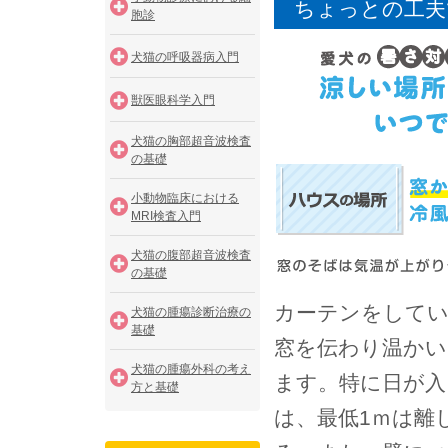
ちょっとの工夫
胞診
犬猫の呼吸器病入門
獣医眼科学入門
犬猫の胸部超音波検査
の基礎
小動物臨床における
MRI検査入門
犬猫の腹部超音波検査
の基礎
カーテンをしてい
犬猫の腫瘍診断治療の
基礎
窓を伝わり温かい
犬猫の腫瘍外科の考え
ます。特に日が入
方と基礎
は、最低1ｍは離