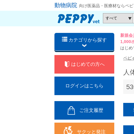
動物病院
向け医薬品・医療材ならペピ
新規会
カテゴリから探す
1,0
はじめ
ペピ
はじめての方へ
人
5
ログインはこちら
ご注文履歴
サクッと発注