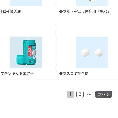
ﾟﾙﾐｺｰﾄ吸入液
◆フルマゼニル静注用「テバ」
メプチンキッドエアー
◆フスコデ配合錠
1
2
次へ