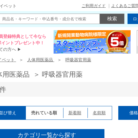
ご利用ガイド
よくあるご質
イベット
ロ
員登録特典として今なら
00ポイントプレゼント中！
ての方へ
▶
イベット
人体用医薬品
呼吸器官用薬
体用医薬品 ＞ 呼吸器官用薬
3件
並び替え
売れている順
新着順
名前順
価
カテゴリ一覧から探す