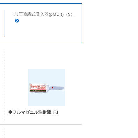
加圧噴霧式吸入器(pMDI))（9）
◆フルマゼニル注射液｢F｣