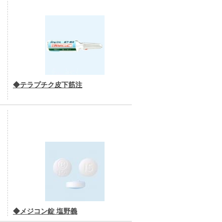
◆テラプチク皮下筋注
◆メジコン錠 塩野義