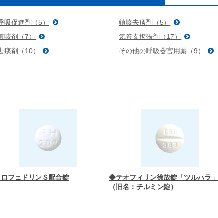
呼吸促進剤（5）
鎮咳去痰剤（5）
鎮咳剤（7）
気管支拡張剤（17）
去痰剤（10）
その他の呼吸器官用薬（9）
クロフェドリンＳ配合錠
◆テオフィリン徐放錠「ツルハラ」
（旧名：チルミン錠）