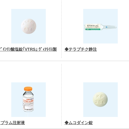
ﾞｲﾝﾘﾝ酸塩錠｢VTRS｣ ｳﾞｨｱﾄﾘｽ製
◆テラプチク静注
ドプラム注射液
◆ムコダイン錠