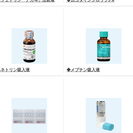
ヱフェドリン「ナガヰ」注射液
◆ムコダインシロップ5％
ベネトリン吸入液
◆メプチン吸入液