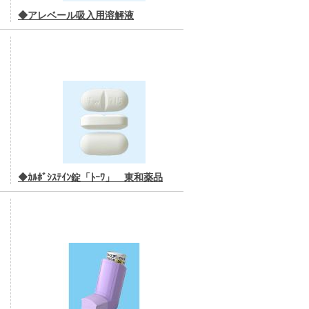
◆アレベール吸入用溶解液
◆ｶﾙﾎﾞｼｽﾃｲﾝ錠「ﾄｰﾜ」 東和薬品