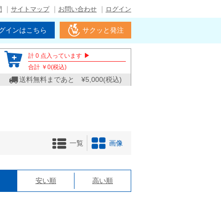
問
サイトマップ
お問い合わせ
ログイン
グインはこちら
サクッと発注
▶
計
0
点入っています
合計 ￥
0
(税込)
送料無料まであと ¥
5,000
(税込)
一覧
画像
格
安い順
高い順