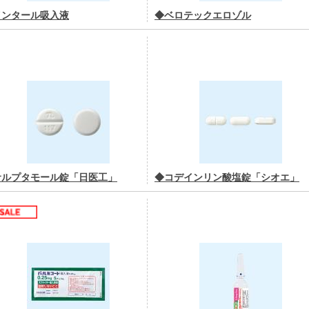
インタール吸入液
◆ベロテックエロゾル
サルプタモール錠「日医工」
◆コデインリン酸塩錠「シオエ」