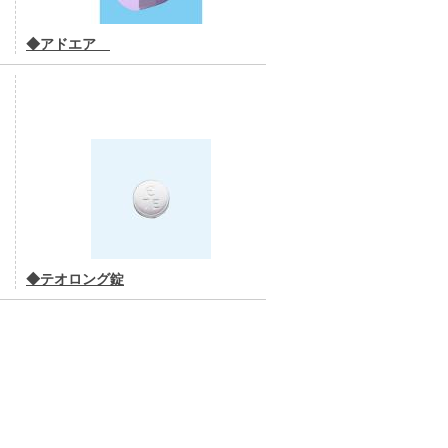
◆アドエア
◆テオロング錠