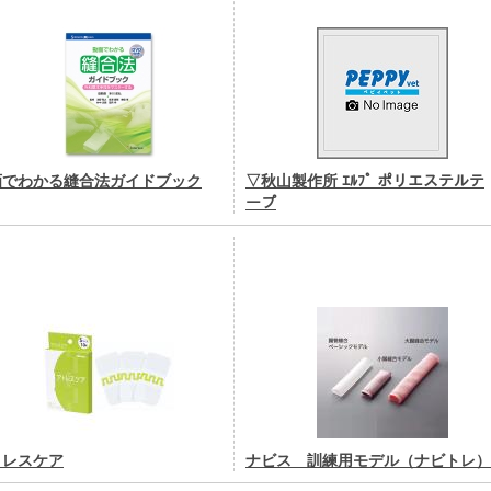
画でわかる縫合法ガイドブック
▽秋山製作所 ｴﾙﾌﾟ ポリエステルテ
ープ
トレスケア
ナビス 訓練用モデル（ナビトレ）