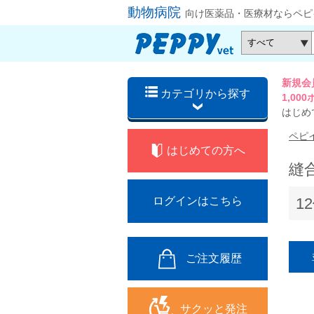
動物病院
向け医薬品・医療材ならペピ
新規会
カテゴリから探す
1,0
はじめ
ペピ
はじめての方へ
縫
1
ログインはこちら
ご注文履歴
サクッと発注