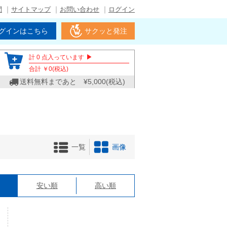
問
サイトマップ
お問い合わせ
ログイン
グインはこちら
サクッと発注
▶
計
0
点入っています
合計 ￥
0
(税込)
送料無料まであと ¥
5,000
(税込)
一覧
画像
格
安い順
高い順