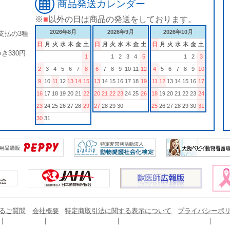
商品発送カレンダー
※
■
以外の日は商品の発送をしております。
2026年8月
2026年9月
2026年10月
支払の3種
日
月
火
水
木
金
土
日
月
火
水
木
金
土
日
月
火
水
木
金
土
き330円
1
1
2
3
4
5
1
2
3
。
2
3
4
5
6
7
8
6
7
8
9
10
11
12
4
5
6
7
8
9
10
9
10
11
12
13
14
15
13
14
15
16
17
18
19
11
12
13
14
15
16
17
16
17
18
19
20
21
22
20
21
22
23
24
25
26
18
19
20
21
22
23
24
23
24
25
26
27
28
29
27
28
29
30
25
26
27
28
29
30
31
30
31
るご質問
会社概要
特定商取引法に関する表示について
プライバシーポ