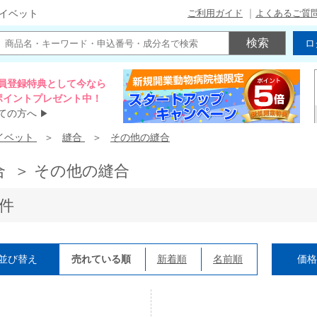
ご利用ガイド
よくあるご質
イベット
ロ
員登録特典として今なら
00ポイントプレゼント中！
ての方へ
▶
イベット
縫合
その他の縫合
合 ＞ その他の縫合
2件
並び替え
売れている順
新着順
名前順
価