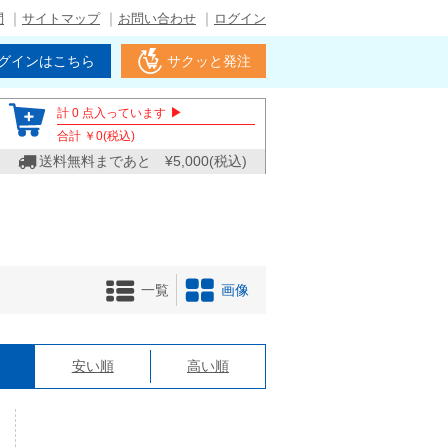
問
サイトマップ
お問い合わせ
ログイン
グインはこちら
サクッと発注
▶
計
0
点入っています
合計 ￥
0
(税込)
送料無料まであと ¥
5,000
(税込)
一覧
画像
格
安い順
高い順