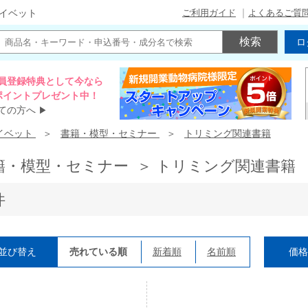
ご利用ガイド
よくあるご質
イベット
ロ
員登録特典として今なら
00ポイントプレゼント中！
ての方へ
▶
イベット
書籍・模型・セミナー
トリミング関連書籍
籍・模型・セミナー ＞ トリミング関連書籍
件
並び替え
売れている順
新着順
名前順
価