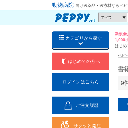
動物病院
向け医薬品・医療材ならペピ
新規会
カテゴリから探す
1,0
はじめ
ペピ
はじめての方へ
書
9
ログインはこちら
ご注文履歴
サクッと発注