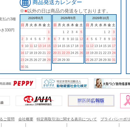
商品発送カレンダー
※
■
以外の日は商品の発送をしております。
2026年8月
2026年9月
2026年10月
支払の3種
日
月
火
水
木
金
土
日
月
火
水
木
金
土
日
月
火
水
木
金
土
き330円
1
1
2
3
4
5
1
2
3
。
2
3
4
5
6
7
8
6
7
8
9
10
11
12
4
5
6
7
8
9
10
9
10
11
12
13
14
15
13
14
15
16
17
18
19
11
12
13
14
15
16
17
16
17
18
19
20
21
22
20
21
22
23
24
25
26
18
19
20
21
22
23
24
23
24
25
26
27
28
29
27
28
29
30
25
26
27
28
29
30
31
30
31
るご質問
会社概要
特定商取引法に関する表示について
プライバシーポ