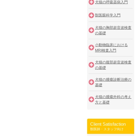
犬猫の呼吸器病入門
獣医眼科学入門
犬猫の胸部超音波検査
の基礎
小動物臨床における
MRI検査入門
犬猫の腹部超音波検査
の基礎
犬猫の腫瘍診断治療の
基礎
犬猫の腫瘍外科の考え
方と基礎
Client Satisfaction
獣医師・スタッフ向け