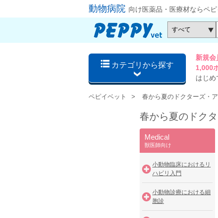
動物病院
向け医薬品・医療材ならペピ
新規会
カテゴリから探す
1,0
はじめ
ペピイベット
春から夏のドクターズ・ア
春から夏のドクタ
Medical
獣医師向け
小動物臨床におけるリ
ハビリ入門
小動物診療における細
胞診