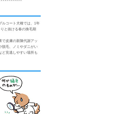
ルコート犬種では、1年
そりと抜ける春の換毛期
果で皮膚の新陳代謝アッ
や脱毛、ノミやダニがい
など見逃しやすい場所も