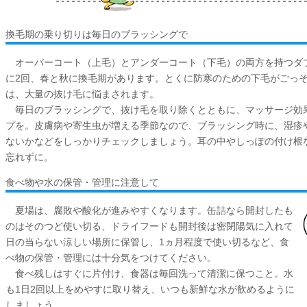
換毛期の乗り切りは毎日のブラッシングで
オーバーコート（上毛）とアンダーコート（下毛）の両方を持つダブ
に2回、春と秋に換毛期があります。とくに防寒のための下毛がごっ
は、大量の抜け毛に悩まされます。
毎日のブラッシングで、抜け毛を取り除くとともに、マッサージ効
プを。皮膚病や寄生虫が増える季節なので、ブラッシング時に、湿疹
ないかなどをしっかりチェックしましょう。耳の中やしっぽの付け根
忘れずに。
食べ物や水の保管・管理に注意して
夏場は、腐敗や酸化が進みやすくなります。缶詰なら開封したも
のはそのつど使い切る、ドライフードも開封後は密閉陽気に入れて
日の当らない涼しい場所に保管し、1ヵ月程度で使い切るなど、食
べ物の保管・管理には十分気をつけてください。
食べ残しはすぐに片付け、食器は毎回洗って清潔に保つこと。水
も1日2回以上をめやすに取り替え、いつも新鮮な水が飲めるように
しましょう。