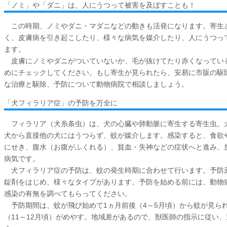
「ノミ」や「ダニ」は、人にうつって被害を及ぼすことも！
この時期、ノミやダニ・マダニなどの動きも活発になります。寄生
く、皮膚病を引き起こしたり、様々な病気を媒介したり、人にうつっ
ます。
皮膚にノミやダニがついていないか、毛が抜けてたり赤くなってい
めにチェックしてください。もし寄生が見られたら、安易に市販の駆
な治療と駆除、予防について動物病院で相談しましょう。
「犬フィラリア症」の予防を万全に
フィラリア（犬糸条虫）は、犬の心臓や肺動脈に寄生する寄生虫。
犬から直接他の犬にはうつらず、蚊が媒介します。感染すると、食欲
にせき、腹水（お腹がふくれる）、貧血・失神などの症状へと進み、
病気です。
犬フィラリア症の予防は、蚊の発生時期に合わせて行います。予防薬
錠剤をはじめ、様々なタイプがあります。予防を始める前には、動物
感染の有無を調べてもらってください。
予防期間は、蚊が飛び始めて1ヵ月前後（4～5月頃）から蚊が見ら
（11～12月頃）がめやす。地域差があるので、獣医師の指示に従い