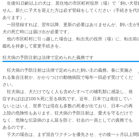
生後91日齢以上の犬は、居住地の市区町村役所（場）で「飼い犬登
せん。新たに子犬を迎えた方は必ず登録をしてください（手続きを代
あります）。
一回登録すれば、翌年以降、更新の必要はありませんが、飼い主が
犬の死亡時には届け出が必要です。
他の市区町村に引っ越した場合は、転出先の役所（場）に、転出前
鑑札を持参して変更手続きを。
狂犬病の予防注射は法律で定められた義務です
狂犬病の予防注射は法律で定められた飼い主の義務。春に実施さ
れる集合注射か、かかりつけの動物病院で毎年一回必ず受けてくだ
さい。
狂犬病は、犬だけでなく人も含めたすべての哺乳類に感染し、発
症すればほぼ100％死に至る病気です。近年、日本では発症してい
ないとはいえ、世界では現在も多数の死者が出ており、日本への再
上陸の危険性もあります。狂犬病の予防注射は、愛犬を守るだけで
なく、危険な伝染病のまん延を防ぐ、社会の一員としての責務でも
あるのです。
子犬の場合は、まず混合ワクチンを優先させ、その後一ヶ月以上間