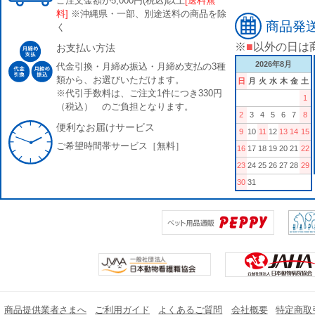
ご注文金額が5,000円(税込)以上
[送料無
料]
※沖縄県・一部、別途送料の商品を除
商品発
く
※
■
以外の日は
お支払い方法
2026年8月
代金引換・月締め振込・月締め支払の3種
類から、お選びいただけます。
日
月
火
水
木
金
土
※代引手数料は、ご注文1件につき330円
1
（税込） のご負担となります。
2
3
4
5
6
7
8
便利なお届けサービス
9
10
11
12
13
14
15
ご希望時間帯サービス［無料］
16
17
18
19
20
21
22
23
24
25
26
27
28
29
30
31
商品提供業者さまへ
ご利用ガイド
よくあるご質問
会社概要
特定商取