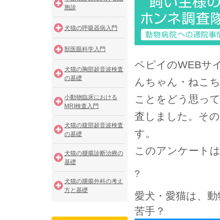
胞診
犬猫の呼吸器病入門
獣医眼科学入門
ペピイのWEBサ
犬猫の胸部超音波検査
の基礎
んちゃん・ねこち
ことをどう思っ
小動物臨床における
MRI検査入門
査しました。その
犬猫の腹部超音波検査
す。
の基礎
このアンケートは
犬猫の腫瘍診断治療の
基礎
?
犬猫の腫瘍外科の考え
方と基礎
愛犬・愛猫は、動
苦手？