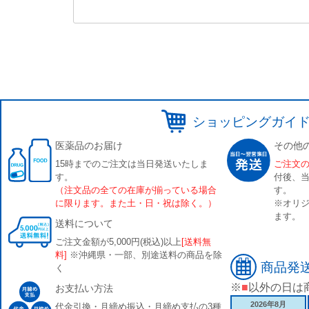
ショッピングガイ
医薬品のお届け
その他
15時までのご注文は当日発送いたしま
ご注文
す。
付後、
（注文品の全ての在庫が揃っている場合
す。
に限ります。また土・日・祝は除く。）
※オリジ
ます。
送料について
ご注文金額が5,000円(税込)以上
[送料無
料]
※沖縄県・一部、別途送料の商品を除
商品発
く
※
■
以外の日は
お支払い方法
2026年8月
代金引換・月締め振込・月締め支払の3種