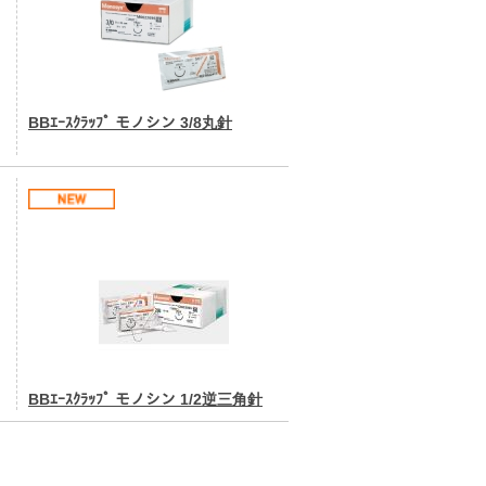
BBｴｰｽｸﾗｯﾌﾟ モノシン 3/8丸針
BBｴｰｽｸﾗｯﾌﾟ モノシン 1/2逆三角針