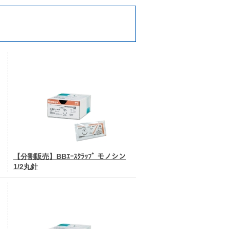
【分割販売】BBｴｰｽｸﾗｯﾌﾟ モノシン
1/2丸針