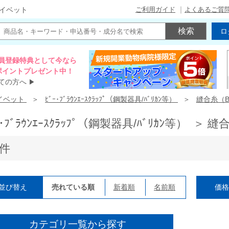
ご利用ガイド
よくあるご質
イベット
ロ
員登録特典として今なら
00ポイントプレゼント中！
ての方へ
▶
イベット
ﾋﾞｰ･ﾌﾞﾗｳﾝｴｰｽｸﾗｯﾌﾟ（鋼製器具/ﾊﾞﾘｶﾝ等）
縫合糸（B
ｰ･ﾌﾞﾗｳﾝｴｰｽｸﾗｯﾌﾟ（鋼製器具/ﾊﾞﾘｶﾝ等） ＞ 
1件
並び替え
売れている順
新着順
名前順
価
カテゴリ一覧から探す