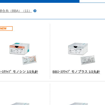
縫合糸（BBA）（11）
ｴｰｽｸﾗｯﾌﾟ モノシン 1/2丸針
BBｴｰｽｸﾗｯﾌﾟ モノプラス 1/2丸針