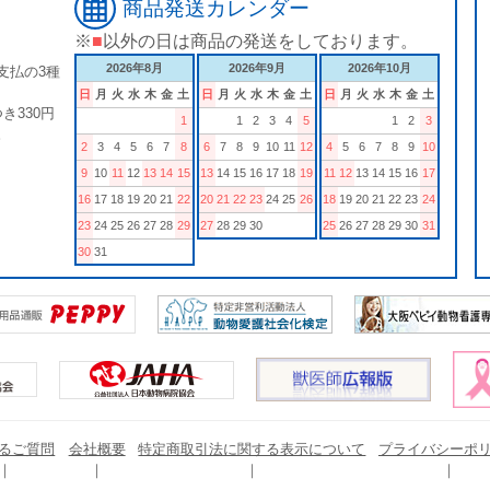
商品発送カレンダー
※
■
以外の日は商品の発送をしております。
2026年8月
2026年9月
2026年10月
支払の3種
日
月
火
水
木
金
土
日
月
火
水
木
金
土
日
月
火
水
木
金
土
き330円
1
1
2
3
4
5
1
2
3
。
2
3
4
5
6
7
8
6
7
8
9
10
11
12
4
5
6
7
8
9
10
9
10
11
12
13
14
15
13
14
15
16
17
18
19
11
12
13
14
15
16
17
16
17
18
19
20
21
22
20
21
22
23
24
25
26
18
19
20
21
22
23
24
23
24
25
26
27
28
29
27
28
29
30
25
26
27
28
29
30
31
30
31
るご質問
会社概要
特定商取引法に関する表示について
プライバシーポ