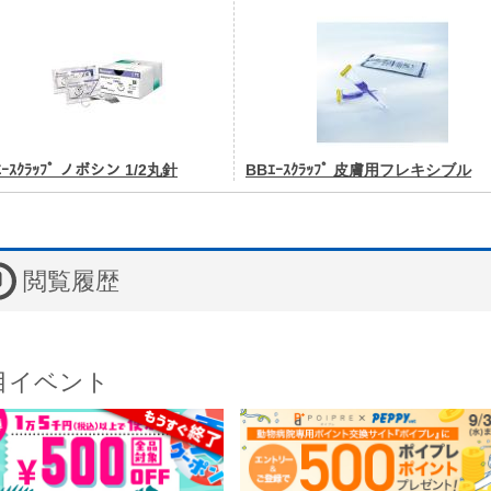
ｴｰｽｸﾗｯﾌﾟ ノボシン 1/2丸針
BBｴｰｽｸﾗｯﾌﾟ 皮膚用フレキシブル
閲覧履歴
目イベント