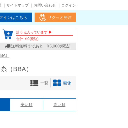
問
サイトマップ
お問い合わせ
ログイン
グインはこちら
サクッと発注
▶
計
0
点入っています
合計 ￥
0
(税込)
送料無料まであと ¥
5,000
(税込)
BA）
縫合糸（BBA）
一覧
画像
格
安い順
高い順