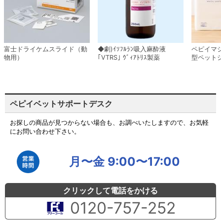
富士ドライケムスライド（動
◆劇)ｲｿﾌﾙﾗﾝ吸入麻酔液
ペピイマ
物用）
｢VTRS｣ ｳﾞｨｱﾄﾘｽ製薬
型ペット
ペピイベットサポートデスク
お探しの商品が見つからない場合も、お調べいたしますので、お気軽
にお問い合わせ下さい。
月〜金 9:00〜17:00
クリックして電話をかける
0120-757-252