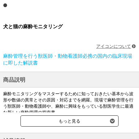
犬と猫の麻酔モニタリング
アイコンについて
麻酔管理を行う獣医師・動物看護師必携の国内の臨床現場
に即した解説書
商品説明
麻酔モニタリングをマスターするために知っておきたい基本から波
形や数値の異常とその原因・対応までを網羅。現場で麻酔管理を行
う獣医師・動物看護師や、麻酔に興味をもっている獣医学生に最適
な新しい麻酔管理の指南書。
≪本書のポイント≫
もっと見る
・麻酔前～麻酔導入 ⇒ 麻酔中 ⇒ 麻酔後の一連の流れに沿った解説
でわかりやすい
・生体情報モニタの測定原理や装着法から実際の臨床現場での活用