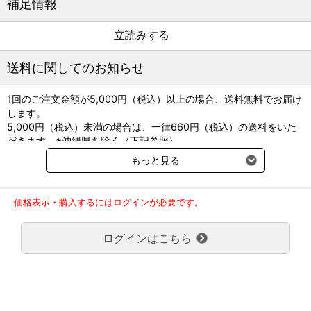
補足情報
までを一挙紹介
・麻酔管理でよく遭遇する異常と対応法を紹介
立読みする
・それぞれのモニタリングの意義の丁寧な解説と「押さえるポイン
ト」を理解することで対応能力が身につく ・付録は、国内の臨床現
場に即した「オリジナル麻酔記録用紙」。購入者限定で書き込みや
送料に関してのお知らせ
すい大きなサイズ(A3判)の記録用紙もダウンロードできる。
1回のご注文金額が5,000円（税込）以上の場合、送料無料でお届け
します。
著者：伊丹貴晴
5,000円（税込）未満の場合は、一律660円（税込）の送料をいた
監修：山下和人
だきます。※沖縄県を除く（下記参照）
B5判 312頁
※2017年11月14日（火）より沖縄県へのお届けにつきましては、1
もっと見る
付録：「オリジナル麻酔記録用紙（B4判）」
回のご注文金額（税込）が、30,000円以上で配送無料となります。
30,000円未満の場合、1,800円（税込）の送料をいただきます。
ご了承のほどよろしくお願い致します。
価格表示・購入するにはログインが必要です。
立読みする
弊社都合でお届けが２回以上に分かれる場合の送料負担は、１回分
のみで新たな送料は発生しません。
ログインはこちら
大型商品送料が必要な商品をご注文の場合は、大型商品送料のみご
負担頂きます。
通常送料660円はかかりません。
クール便の商品につきましては、一律220円のクール便送料をいた
だきます。（沖縄、小笠原諸島以外）
要冷蔵の液剤・薬品の沖縄県及び小笠原諸島へのお届けには、通常