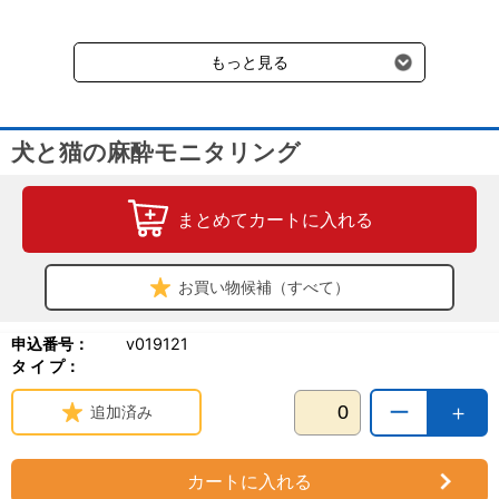
送料660円（税込）に加えて別途クール便代990円（税込）を申し
受けます。
もっと見る
犬と猫の麻酔モニタリング
まとめてカートに入れる
お買い物候補（すべて）
申込番号：
v019121
タ イ プ：
ー
＋
追加済み
カートに入れる