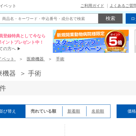
ご利用ガイド
よくあるご質
イベット
ロ
員登録特典として今なら
00ポイントプレゼント中！
ての方へ
▶
イベット
医療機器
手術
療機器 ＞ 手術
4件
並び替え
売れている順
新着順
名前順
価