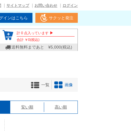
問
サイトマップ
お問い合わせ
ログイン
グインはこちら
サクッと発注
▶
計
0
点入っています
合計 ￥
0
(税込)
送料無料まであと ¥
5,000
(税込)
一覧
画像
格
安い順
高い順