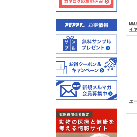
BB
イ
エ