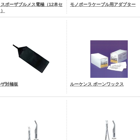
ィスポーザブルメス電極（12本セ
モノポーラケーブル用アダプター
ト）
ルザ対極板
ルーケンス ボーンワックス