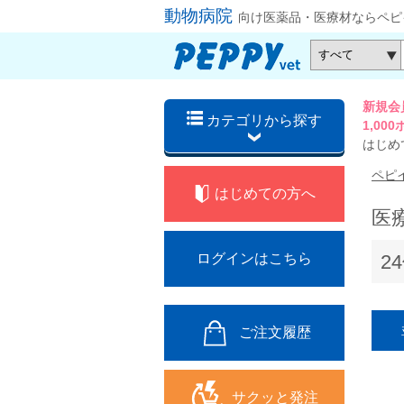
動物病院
向け医薬品・医療材ならペピ
新規会
カテゴリから探す
1,0
はじめ
ペピ
はじめての方へ
医
2
ログインはこちら
ご注文履歴
サクッと発注