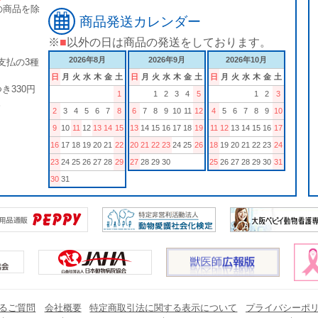
の商品を除
商品発送カレンダー
※
■
以外の日は商品の発送をしております。
2026年8月
2026年9月
2026年10月
支払の3種
日
月
火
水
木
金
土
日
月
火
水
木
金
土
日
月
火
水
木
金
土
き330円
1
1
2
3
4
5
1
2
3
。
2
3
4
5
6
7
8
6
7
8
9
10
11
12
4
5
6
7
8
9
10
9
10
11
12
13
14
15
13
14
15
16
17
18
19
11
12
13
14
15
16
17
16
17
18
19
20
21
22
20
21
22
23
24
25
26
18
19
20
21
22
23
24
23
24
25
26
27
28
29
27
28
29
30
25
26
27
28
29
30
31
30
31
るご質問
会社概要
特定商取引法に関する表示について
プライバシーポ