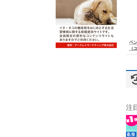
ペン
（
注