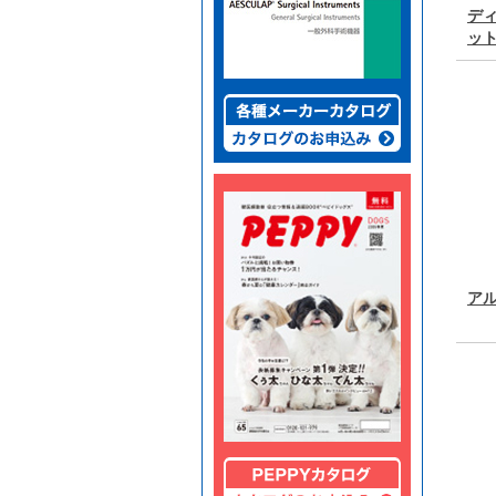
デ
ッ
ア