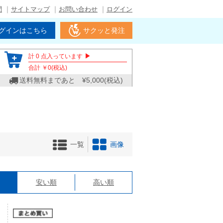
問
サイトマップ
お問い合わせ
ログイン
グインはこちら
サクッと発注
▶
計
0
点入っています
合計 ￥
0
(税込)
送料無料まであと ¥
5,000
(税込)
一覧
画像
格
安い順
高い順