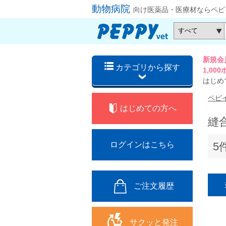
動物病院
向け医薬品・医療材ならペピ
新規会
カテゴリから探す
1,0
はじめ
ペピ
はじめての方へ
縫
5
ログインはこちら
ご注文履歴
サクッと発注