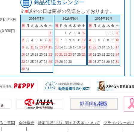
商品発送カレンダー
※
■
以外の日は商品の発送をしております。
2026年8月
2026年9月
2026年10月
支払の3種
日
月
火
水
木
金
土
日
月
火
水
木
金
土
日
月
火
水
木
金
土
き330円
1
1
2
3
4
5
1
2
3
。
2
3
4
5
6
7
8
6
7
8
9
10
11
12
4
5
6
7
8
9
10
9
10
11
12
13
14
15
13
14
15
16
17
18
19
11
12
13
14
15
16
17
16
17
18
19
20
21
22
20
21
22
23
24
25
26
18
19
20
21
22
23
24
23
24
25
26
27
28
29
27
28
29
30
25
26
27
28
29
30
31
30
31
るご質問
会社概要
特定商取引法に関する表示について
プライバシーポ