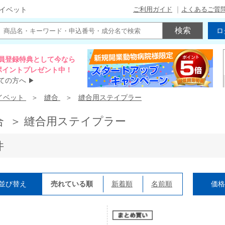
ご利用ガイド
よくあるご質
イベット
ロ
員登録特典として今なら
00ポイントプレゼント中！
ての方へ
▶
イベット
縫合
縫合用ステイプラー
合 ＞ 縫合用ステイプラー
件
並び替え
売れている順
新着順
名前順
価