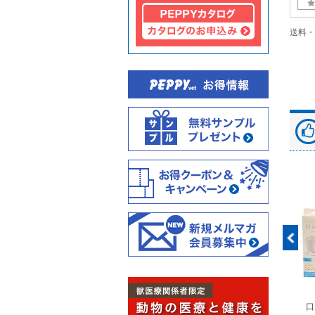
送料・
富士ドライケムスライ
◆劇)ｲｿﾌﾙﾗﾝ吸入麻酔
ペピイマジカルシーツ
口