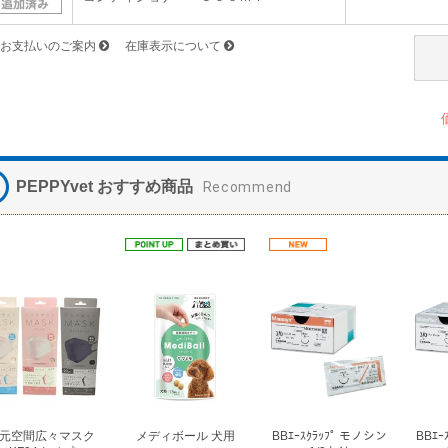
お支払いのご案内
在庫表示について
PEPPYvet おすすめ商品
Recommend
元空間広々マスク
メディボール 犬用
BBｴｰｽｸﾗｯﾌﾟ モノシン
BBｴｰ