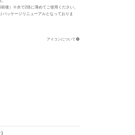
止。
値6前後）※水で2倍に薄めてご使用ください。
月よりパッケージリニューアルとなっておりま
アイコンについて
ー）