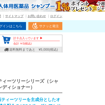
問
サイトマップ
お問い合わせ
ログイン
グインはこちら
サクッと発注
▶
計
0
点入っています
合計 ￥
0
(税込)
送料無料まであと ¥
5,000
(税込)
ティーツリーシリーズ（シャ
ンディショナー）
農薬ティーツリーを主成分としたオ