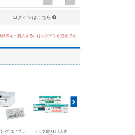
ログインはこちら
価格表示・購入するにはログインが必要です。
ｽｸﾗｯﾌﾟ モノプラ
トップ翼状針【人体
◆フォルテコール錠
◆コ