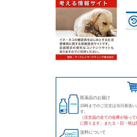
ド（動物用）
液｢VTRS｣ ｳﾞｨｱﾄﾘｽ...
（中厚型ペットシー
ツ）
医薬品のお届け
15時までのご注文は当日発送い
す。
（注文品の全ての在庫が揃って
に限ります。また土・日・祝は
送料について