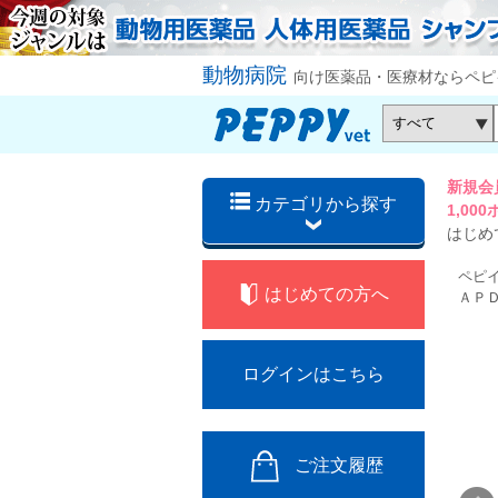
動物病院
向け医薬品・医療材ならペピ
新規会
カテゴリから探す
1,0
はじめ
ペピ
はじめての方へ
ＡＰ
ログインはこちら
ご注文履歴