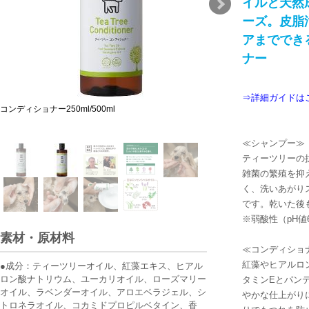
イルと天然
ーズ。皮脂
アまででき
ナー
⇒詳細ガイドは
コンディショナー250ml/500ml
≪シャンプー≫
ティーツリーの
雑菌の繁殖を抑
く、洗いあがり
です。乾いた後
※弱酸性（pH
素材・原材料
≪コンディショ
紅藻やヒアルロ
●成分：ティーツリーオイル、紅藻エキス、ヒアル
ロン酸ナトリウム、ユーカリオイル、ローズマリー
タミンEとパン
オイル、ラベンダーオイル、アロエベラジェル、シ
やかな仕上がり
トロネラオイル、コカミドプロピルベタイン、香