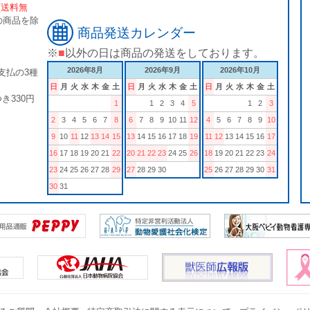
[送料無
の商品を除
商品発送カレンダー
※
■
以外の日は商品の発送をしております。
2026年8月
2026年9月
2026年10月
支払の3種
日
月
火
水
木
金
土
日
月
火
水
木
金
土
日
月
火
水
木
金
土
き330円
1
1
2
3
4
5
1
2
3
。
2
3
4
5
6
7
8
6
7
8
9
10
11
12
4
5
6
7
8
9
10
9
10
11
12
13
14
15
13
14
15
16
17
18
19
11
12
13
14
15
16
17
16
17
18
19
20
21
22
20
21
22
23
24
25
26
18
19
20
21
22
23
24
23
24
25
26
27
28
29
27
28
29
30
25
26
27
28
29
30
31
30
31