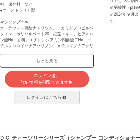
りでもつれを防
料、保存料 など
※弱酸性（pH
●オーストラリア製
※2024年９
す。
≪シャンプー≫
水、ラウレス硫酸ナトリウム、コカミドプロピルベ
タイン、ポリソルベート20、紅藻エキス、ヒアルロ
ン酸Na、香料、エチレンジアミン四酢酸二Na、メ
チルクロロイソチアゾリノン、メチルイソチアゾリ
ノン、ユーカリオイル、ティーツリーオイル、ロー
ズマリーオイル、ラベンダーオイル、アロエベラジ
もっと見る
ュース、シトロネラオイル
≪コンディショナー≫
ログイン後、
水、セチルーステアリルアルコール、ベヘントリモ
詳細情報を閲覧できます▶
ニウムクロリド、紅藻エキス、ヒアルロン酸Na、
ユーカリオイル、香料、ローズマリーオイル、ラベ
ログインはこちら
ンダーオイル、ティーツリーオイル、シトロネラオ
イル、フェノニップ、ビタミンE
ＤＣ ティーツリーシリーズ（シャンプー コンディショナ