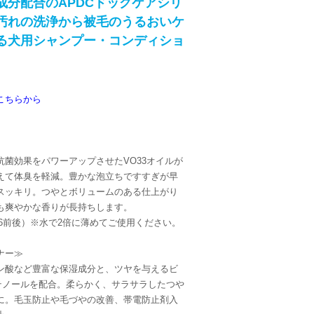
成分配合のAPDCドッグケアシリ
汚れの洗浄から被毛のうるおいケ
る犬用シャンプー・コンディショ
こちらから
抗菌効果をパワーアップさせたVO33オイルが
えて体臭を軽減。豊かな泡立ちですすぎが早
スッキリ。つやとボリュームのある仕上がり
も爽やかな香りが長持ちします。
値6前後）※水で2倍に薄めてご使用ください。
ナー≫
ン酸など豊富な保湿成分と、ツヤを与えるビ
テノールを配合。柔らかく、サラサラしたつや
に。毛玉防止や毛づやの改善、帯電防止剤入