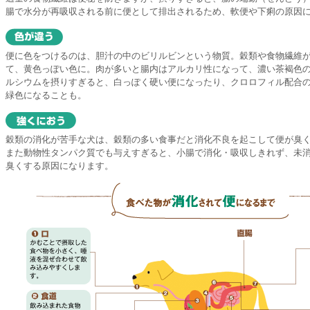
腸で水分が再吸収される前に便として排出されるため、軟便や下痢の原因
便に色をつけるのは、胆汁の中のビリルビンという物質。穀類や食物繊維
て、黄色っぽい色に。肉が多いと腸内はアルカリ性になって、濃い茶褐色
ルシウムを摂りすぎると、白っぽく硬い便になったり、クロロフィル配合
緑色になることも。
穀類の消化が苦手な犬は、穀類の多い食事だと消化不良を起こして便が臭
また動物性タンパク質でも与えすぎると、小腸で消化・吸収しきれず、未
臭くする原因になります。