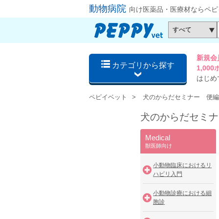
動物病院
向け医薬品・医療材ならペピ
新規会
カテゴリから探す
1,0
はじめ
ペピイベット
犬のからだセミナー 便編
犬のからだセミナ
Medical
獣医師向け
小動物臨床におけるリ
ハビリ入門
小動物診療における細
胞診