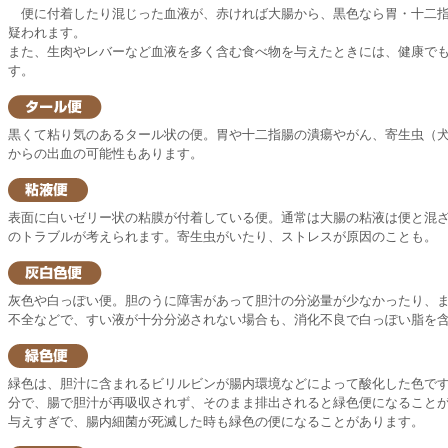
便に付着したり混じった血液が、赤ければ大腸から、黒色なら胃・十二指
疑われます。
また、生肉やレバーなど血液を多く含む食べ物を与えたときには、健康で
す。
黒くて粘り気のあるタール状の便。胃や十二指腸の潰瘍やがん、寄生虫（
からの出血の可能性もあります。
表面に白いゼリー状の粘膜が付着している便。通常は大腸の粘液は便と混
のトラブルが考えられます。寄生虫がいたり、ストレスが原因のことも。
灰色や白っぽい便。胆のうに障害があって胆汁の分泌量が少なかったり、
不全などで、すい液が十分分泌されない場合も、消化不良で白っぽい脂を
緑色は、胆汁に含まれるビリルビンが腸内環境などによって酸化した色で
分で、腸で胆汁が再吸収されず、そのまま排出されると緑色便になること
与えすぎで、腸内細菌が死滅した時も緑色の便になることがあります。