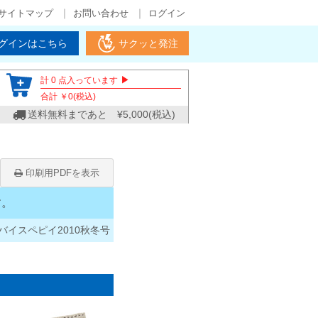
サイトマップ
お問い合わせ
ログイン
グインはこちら
サクッと発注
▶
計
0
点入っています
合計 ￥
0
(税込)
送料無料まであと ¥
5,000
(税込)
印刷用PDFを表示
す。
バイスペピイ2010秋冬号