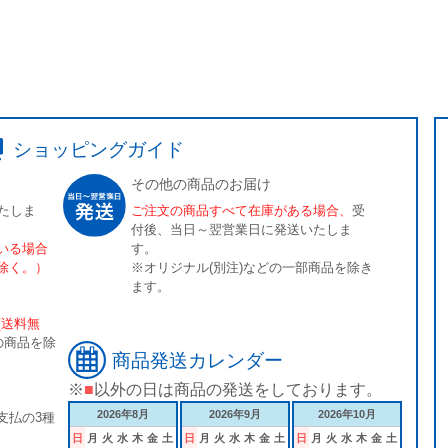
ショッピングガイド
その他の商品のお届け
たしま
ご注文の商品すべて在庫がある場合、
受
付後、当日～翌営業日に発送いたしま
いる場合
す。
除く。）
※オリジナル(別注)などの一部商品を除き
ます。
[送料無
の商品を除
商品発送カレンダー
※
■
以外の日は商品の発送をしております。
2026年8月
2026年9月
2026年10月
支払の3種
日
月
火
水
木
金
土
日
月
火
水
木
金
土
日
月
火
水
木
金
土