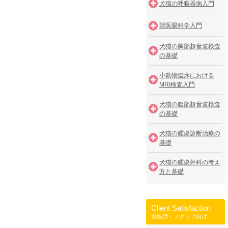
犬猫の呼吸器病入門
獣医眼科学入門
犬猫の胸部超音波検査
の基礎
小動物臨床における
MRI検査入門
犬猫の腹部超音波検査
の基礎
犬猫の腫瘍診断治療の
基礎
犬猫の腫瘍外科の考え
方と基礎
Client Satisfaction
獣医師・スタッフ向け