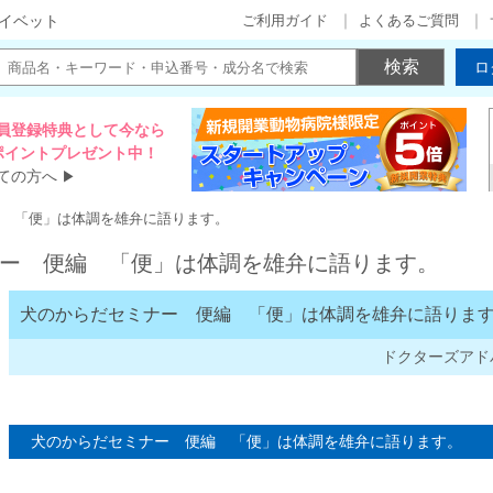
ご利用ガイド
よくあるご質問
イベット
ロ
員登録特典として今なら
00ポイントプレゼント中！
ての方へ
▶
 「便」は体調を雄弁に語ります。
ー 便編 「便」は体調を雄弁に語ります。
犬のからだセミナー 便編 「便」は体調を雄弁に語りま
ドクターズアド
犬のからだセミナー 便編 「便」は体調を雄弁に語ります。