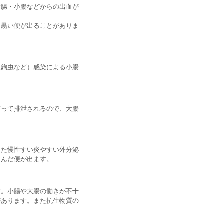
腸・小腸などからの出血が
も黒い便が出ることがありま
犬鉤虫など）感染による小腸
ざって排泄されるので、大腸
また慢性すい炎やすい外分泌
含んだ便が出ます。
す。小腸や大腸の働きが不十
があります。また抗生物質の