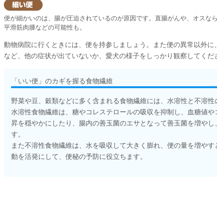
便が細かいのは、腸が圧迫されているのが原因です。直腸がんや、オスな
平滑筋肉腫などの可能性も。
動物病院に行くときには、便を持参しましょう。また便の異常以外に
など、他の症状が出ていないか、愛犬の様子をしっかり観察してくだ
「いい便」のカギを握る食物繊維
野菜や豆、穀類などに多く含まれる食物繊維には、水溶性と不溶性
水溶性食物繊維は、糖やコレステロールの吸収を抑制し、血糖値や
昇を穏やかにしたり、腸内の善玉菌のエサとなって善玉菌を増やし
す。
また不溶性食物繊維は、水を吸収して大きく膨れ、便の量を増やす
動を活発にして、便秘の予防に役立ちます。