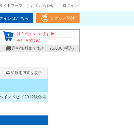
サイトマップ
お問い合わせ
ログイン
グインはこちら
サクッと発注
▶
計
0
点入っています
合計 ￥
0
(税込)
送料無料まであと ¥
5,000
(税込)
印刷用PDFを表示
バイスペピイ2012秋冬号