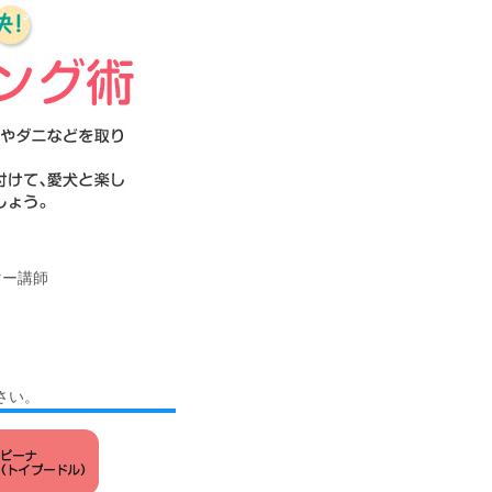
マー講師
さい。