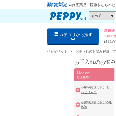
動物病院
向け医薬品・医療材ならペピ
新規会
カテゴリから探す
1,0
はじめ
ペピイベット
お手入れのお悩み解決！ブ
お手入れのお悩み
Medical
獣医師向け
小動物臨床におけるリ
ハビリ入門
小動物診療における細
胞診