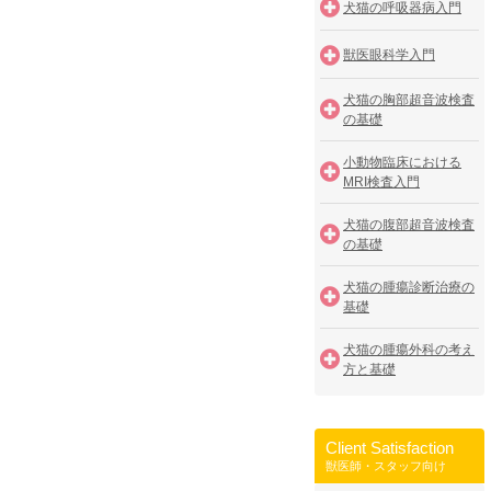
犬猫の呼吸器病入門
獣医眼科学入門
犬猫の胸部超音波検査
の基礎
小動物臨床における
MRI検査入門
犬猫の腹部超音波検査
の基礎
犬猫の腫瘍診断治療の
基礎
犬猫の腫瘍外科の考え
方と基礎
Client Satisfaction
獣医師・スタッフ向け