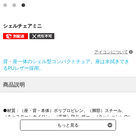
シェルチェアミニ
アイコンについて
背・座一体のシェル型コンパクトチェア。座は水拭きでき
るPUレザー採用。
商品説明
●材質：（座・背・本体）ポリプロピレン、（脚部）スチール、
（キャスター）ナイロン、（張地）PUレザー、（クッション）ウレ
タンフォーム
もっと見る
●サイズ：W47×D50×H62-72cm
●座面高：41-51cm