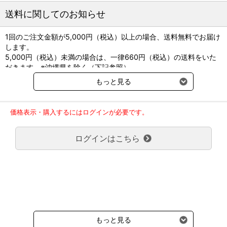
●重量：4.7kg
送料に関してのお知らせ
1回のご注文金額が5,000円（税込）以上の場合、送料無料でお届け
します。
5,000円（税込）未満の場合は、一律660円（税込）の送料をいた
だきます。※沖縄県を除く（下記参照）
※2017年11月14日（火）より沖縄県へのお届けにつきましては、1
もっと見る
回のご注文金額（税込）が、30,000円以上で配送無料となります。
30,000円未満の場合、1,800円（税込）の送料をいただきます。
ご了承のほどよろしくお願い致します。
価格表示・購入するにはログインが必要です。
弊社都合でお届けが２回以上に分かれる場合の送料負担は、１回分
のみで新たな送料は発生しません。
ログインはこちら
大型商品送料が必要な商品をご注文の場合は、大型商品送料のみご
負担頂きます。
通常送料660円はかかりません。
クール便の商品につきましては、一律220円のクール便送料をいた
だきます。（沖縄、小笠原諸島以外）
要冷蔵の液剤・薬品の沖縄県及び小笠原諸島へのお届けには、通常
送料660円（税込）に加えて別途クール便代990円（税込）を申し
受けます。
もっと見る