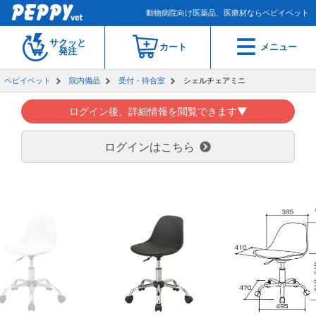
動物病院向け医薬品、医療材ならペピイベット
サクッと
カート
メニュー
発注
ペピイベット
院内備品
受付・待合室
シェルチェアミニ
ログイン後、詳細情報を閲覧できます▼
ログインはこちら