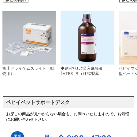
富士ドライケムスライド（動
◆劇)ｲｿﾌﾙﾗﾝ吸入麻酔液
ペピイマ
物用）
｢VTRS｣ ｳﾞｨｱﾄﾘｽ製薬
型ペット
ペピイベットサポートデスク
お探しの商品が見つからない場合も、お調べいたしますので、お気軽
にお問い合わせ下さい。