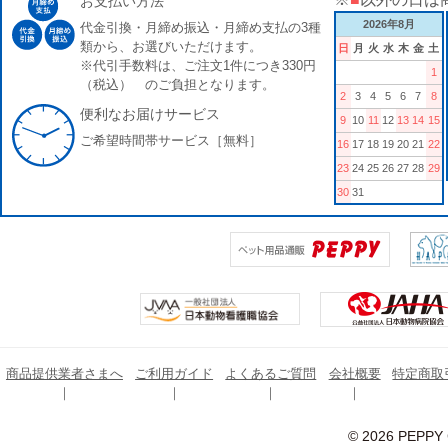
お支払い方法
2026年8月
代金引換・月締め振込・月締め支払の3種
類から、お選びいただけます。
日
月
火
水
木
金
土
※代引手数料は、ご注文1件につき330円
1
（税込） のご負担となります。
2
3
4
5
6
7
8
便利なお届けサービス
9
10
11
12
13
14
15
ご希望時間帯サービス［無料］
16
17
18
19
20
21
22
23
24
25
26
27
28
29
30
31
商品提供業者さまへ
ご利用ガイド
よくあるご質問
会社概要
特定商取
© 2026 PEPPY C