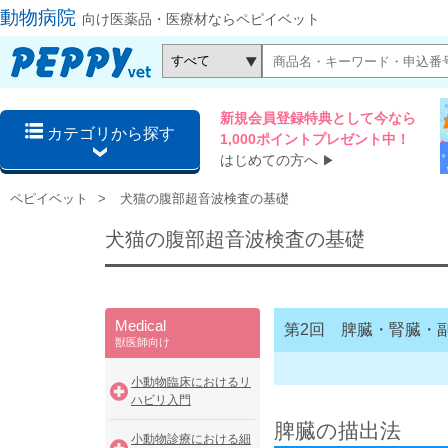
動物病院
向け医薬品・医療材ならペピイベット
新規会員登録特典として今なら
カテゴリから探す
1,000ポイントプレゼント中！
はじめての方へ
▶
ペピイベット
犬猫の腹部超音波検査の基礎
犬猫の腹部超音波検査の基礎
Medical
第2回 脾臓・腎臓・
獣医師向け
小動物臨床におけるリ
ハビリ入門
脾臓の描出法
小動物診療における細