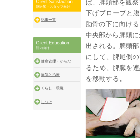
ば、脾頭部を観察
Client Satisfaction
獣医師・スタッフ向け
下げプローブと腹
記事一覧
肋骨の下に向ける
中央部から脾頭に
Client Education
出される。脾頭部
院内向け
にして、脾尾側の
健康管理・からだ
るため、脾臓を連
病気と治療
を移動する。
くらし・環境
しつけ