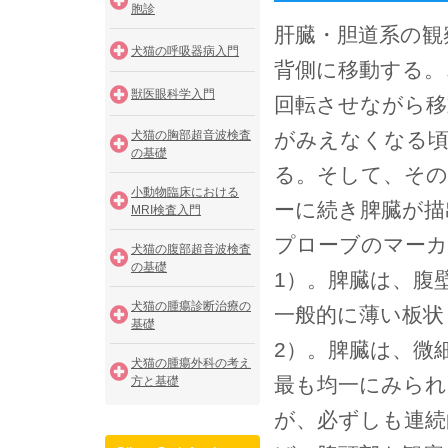
胞診
肝臓・胆道系の観
犬猫の呼吸器病入門
背側に移動する。
獣医眼科学入門
回転させながら移
犬猫の胸部超音波検査
がみえなくなる頃
の基礎
る。そして、その
小動物臨床における
ーに続き脾臓が描
MRI検査入門
プローブのマーカ
犬猫の腹部超音波検査
の基礎
1）。脾臓は、腹
犬猫の腫瘍診断治療の
一般的に薄い板状
基礎
2）。脾臓は、微
犬猫の腫瘍外科の考え
最も均一にみられ
方と基礎
が、必ずしも連続