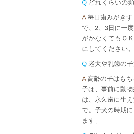
Q
どれくらいの
A
毎日歯みがきす
で、2、3日に一
がかなくてもＯＫ
にしてください
Q
老犬や乳歯の子
A
高齢の子はもち
子は、事前に動物
は、永久歯に生え
で。子犬の時期に
ます。