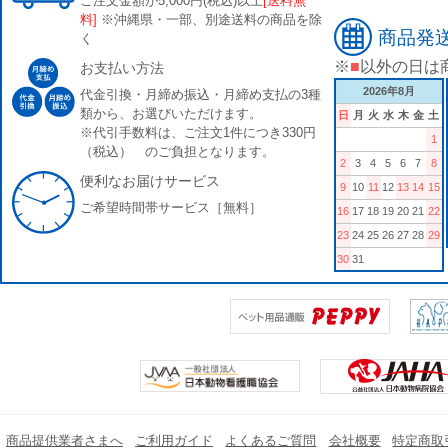
ご注文金額が5,000円(税込)以上
[送料無
料]
※沖縄県・一部、別途送料の商品を除
商品発
く
※
■
以外の日は
お支払い方法
2026年8月
代金引換・月締め振込・月締め支払の3種
類から、お選びいただけます。
日
月
火
水
木
金
土
※代引手数料は、ご注文1件につき330円
1
（税込） のご負担となります。
2
3
4
5
6
7
8
便利なお届けサービス
9
10
11
12
13
14
15
ご希望時間帯サービス［無料］
16
17
18
19
20
21
22
23
24
25
26
27
28
29
30
31
商品提供業者さまへ
ご利用ガイド
よくあるご質問
会社概要
特定商取