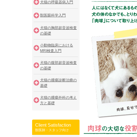
犬猫の呼吸器病入門
獣医眼科学入門
犬猫の胸部超音波検査
の基礎
小動物臨床における
MRI検査入門
犬猫の腹部超音波検査
の基礎
犬猫の腫瘍診断治療の
基礎
犬猫の腫瘍外科の考え
方と基礎
Client Satisfaction
獣医師・スタッフ向け