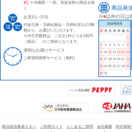
料]
※沖縄県・一部、別途送料の商品を除
商品発
く
※
■
以外の日は
お支払い方法
2026年8月
代金引換・月締め振込・月締め支払の3種
類から、お選びいただけます。
日
月
火
水
木
金
土
※代引手数料は、ご注文1件につき330円
1
（税込） のご負担となります。
2
3
4
5
6
7
8
便利なお届けサービス
9
10
11
12
13
14
15
ご希望時間帯サービス［無料］
16
17
18
19
20
21
22
23
24
25
26
27
28
29
30
31
商品提供業者さまへ
ご利用ガイド
よくあるご質問
会社概要
特定商取