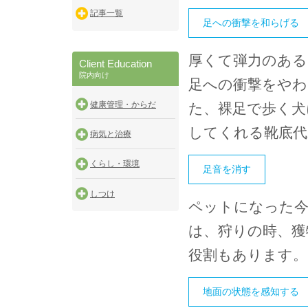
記事一覧
足への衝撃を和らげる
厚くて弾力のある
Client Education
院内向け
足への衝撃をや
健康管理・からだ
た、裸足で歩く犬
してくれる靴底
病気と治療
くらし・環境
足音を消す
しつけ
ペットになった今
は、狩りの時、獲
役割もあります。
地面の状態を感知する