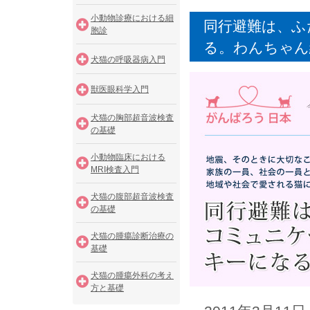
小動物診療における細
同行避難は、ふ
胞診
る。わんちゃん
犬猫の呼吸器病入門
獣医眼科学入門
犬猫の胸部超音波検査
の基礎
小動物臨床における
MRI検査入門
犬猫の腹部超音波検査
の基礎
犬猫の腫瘍診断治療の
基礎
犬猫の腫瘍外科の考え
方と基礎