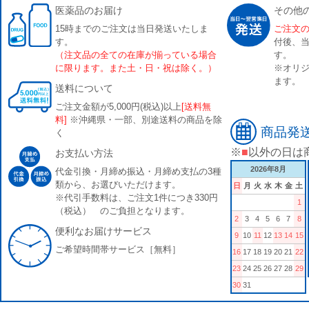
医薬品のお届け
その他
15時までのご注文は当日発送いたしま
ご注文
す。
付後、
（注文品の全ての在庫が揃っている場合
す。
に限ります。また土・日・祝は除く。）
※オリジ
ます。
送料について
ご注文金額が5,000円(税込)以上
[送料無
料]
※沖縄県・一部、別途送料の商品を除
商品発
く
※
■
以外の日は
お支払い方法
2026年8月
代金引換・月締め振込・月締め支払の3種
類から、お選びいただけます。
日
月
火
水
木
金
土
※代引手数料は、ご注文1件につき330円
1
（税込） のご負担となります。
2
3
4
5
6
7
8
便利なお届けサービス
9
10
11
12
13
14
15
ご希望時間帯サービス［無料］
16
17
18
19
20
21
22
23
24
25
26
27
28
29
30
31