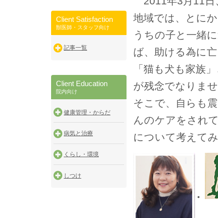
2011年3月1
地域では、とに
Client Satisfaction
獣医師・スタッフ向け
うちの子と一緒に
記事一覧
ば、助ける為に亡
「猫も犬も家族」
Client Education
が残念でなりませ
院内向け
そこで、自らも震
健康管理・からだ
んのケアをされて
病気と治療
について考えて
くらし・環境
しつけ