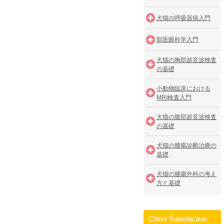
犬猫の呼吸器病入門
獣医眼科学入門
犬猫の胸部超音波検査
の基礎
小動物臨床における
MRI検査入門
犬猫の腹部超音波検査
の基礎
犬猫の腫瘍診断治療の
基礎
犬猫の腫瘍外科の考え
方と基礎
Client Satisfaction