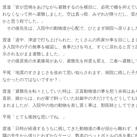
渡邉
「皆が悲鳴をあげながら避難するのを横目に、必死で棚を抑えて
れなくなって外へ避難しました。空は真っ暗、みぞれが降りだし、雷
かと思う程でした。」
その後先生は、入院中の動物達が心配で、ひとまず病院へ戻りまし
渡邉
「道中、津波で打ち上げられた、たくさんの民家や車を目にしま
き入院中の子の無事を確認し、食事だけを与え、すぐに戻れると言う
示されるがまま避難しました。」
その後原発の水素爆発があり、避難先を何度も変え、三春へ避難し
平尾
「地震のすさまじさを改めて思い知らされます。病院に残した子
なかったのではないですか？」
渡邉
「避難先を転々としていた時は、正直動物達の事を想う余裕はあ
直前、娘からは、わが家で飼っていた妊娠中の犬だけでもどうしても
まれましたが、入院中の他の動物を差し置く事は、獣医師としてでき
平尾
「とても複雑な思いでね。」
渡邉
「日時が経過するうちに残してきた動物達の事が頭から離れず、
隣の先生から借りたわずかなケージ、数本のペットボトルの水を車に