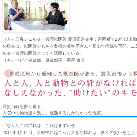
（左）三春シェルター管理獣医師 渡邉正道先生
：富岡町で20年以上
の現在は、獣医師でもある奥様の美智子さんと郡山で病院を再開、二
ルター管理獣医師としても活躍している。
（右）ペピイ事業部 事業部長 平尾 泰久
震災当時を振り返る
入院中の動物達を残し、避難するしかなかった現実。
「なんだこの揺れは、これはまずいぞ」
2011年3月11日、診療中に起こった大きな揺れは、多くの災いをも