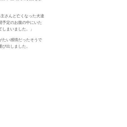
」
い主さんと亡くなった犬達
開予定のお腹の中にいた
てしまいました。」
がたい感情だったそうで
運び出しました。