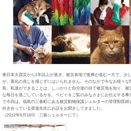
東日本大震災から1年以上が過ぎ、被災各地で復興が進む一方で、少
が、風化の兆しを感じずにはいられません。そのなかで今なお様々な
島。私達ができることは、しっかりと自分達の目で被災地を知り、被
な毎日を過ごしているかを、ペピイをご覧のみなさまにお伝えする事
で今回は、福島の三春町にある被災動物保護シェルターの管理獣医師
向き合っている渡邉先生にお話をお聞きしてきました。
（2012年6月18日 三春シェルターにて）