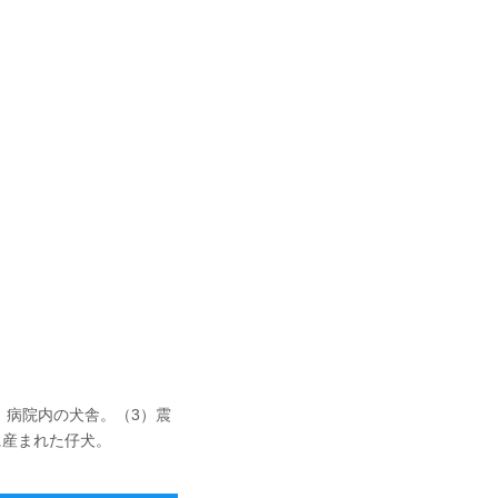
、病院内の犬舎。（3）震
に産まれた仔犬。