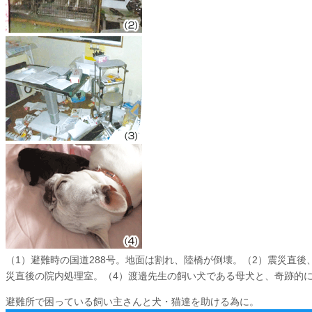
（1）避難時の国道288号。地面は割れ、陸橋が倒壊。（2）震災直後
災直後の院内処理室。（4）渡邉先生の飼い犬である母犬と、奇跡的
避難所で困っている飼い主さんと犬・猫達を助ける為に。