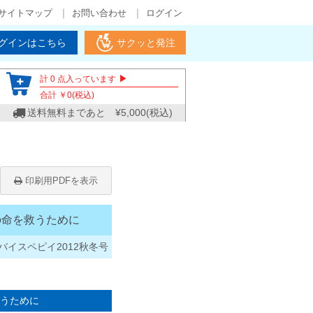
サイトマップ
お問い合わせ
ログイン
グインはこちら
サクッと発注
▶
計
0
点入っています
合計 ￥
0
(税込)
送料無料まであと ¥
5,000
(税込)
印刷用PDFを表示
の命を救うために
バイスペピイ2012秋冬号
うために