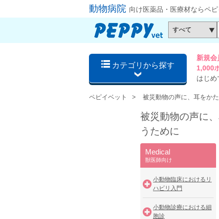
動物病院
向け医薬品・医療材ならペピ
新規会
カテゴリから探す
1,0
はじめ
ペピイベット
被災動物の声に、耳をかた
被災動物の声に、
うために
Medical
獣医師向け
小動物臨床におけるリ
ハビリ入門
小動物診療における細
胞診