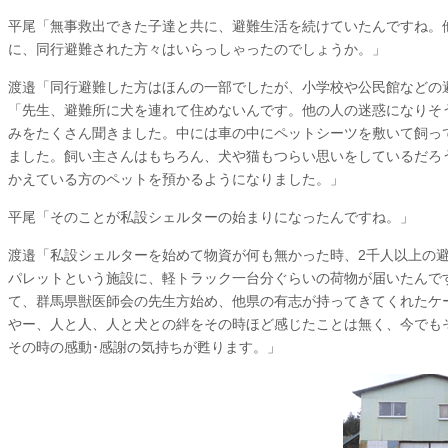
平尾
「無事救出できた子達と共に、避難生活を続けていたんですね。
に、同行避難された方々はいらっしゃったのでしょうか。」
渡邉
「同行避難した方はほんの一部でしたが、小学校や公民館などの
「先生、避難所に犬を連れて住めないんです。他の人の迷惑になりそ
みをたくさん聞きました。中には車の中にペットシーツを敷いて飼っ
ました。飼い主さんはもちろん、犬や猫もつらい思いをしているだろ
かえている方のペットを預かるようになりました。」
平尾
「そのことが私設シェルターの始まりになったんですね。」
渡邉
「私設シェルターを始めて物資が何も無かった時、2千人以上の
パレットという施設に、軽トラック一台分ぐらいの荷物が届いたんで
て、群馬県獣医師会の先生方始め、他県の有志が持ってきてくれたケ
やー、人と人、人と犬との絆をその時ほど感じたことは無く、今でも
その時の感動･感謝の気持ちが甦ります。」