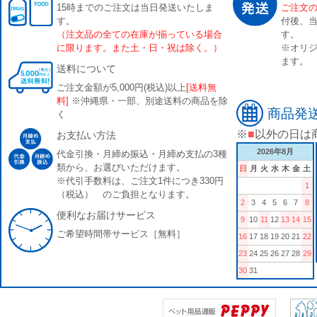
15時までのご注文は当日発送いたしま
ご注文
す。
付後、
（注文品の全ての在庫が揃っている場合
す。
に限ります。また土・日・祝は除く。）
※オリジ
ます。
送料について
ご注文金額が5,000円(税込)以上
[送料無
料]
※沖縄県・一部、別途送料の商品を除
商品発
く
※
■
以外の日は
お支払い方法
2026年8月
代金引換・月締め振込・月締め支払の3種
類から、お選びいただけます。
日
月
火
水
木
金
土
※代引手数料は、ご注文1件につき330円
1
（税込） のご負担となります。
2
3
4
5
6
7
8
便利なお届けサービス
9
10
11
12
13
14
15
ご希望時間帯サービス［無料］
16
17
18
19
20
21
22
23
24
25
26
27
28
29
30
31