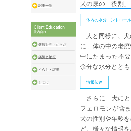
犬の尿の「役割」
記事一覧
体内の水分コントロー
Client Education
院内向け
人と同様に、犬
健康管理・からだ
に、体の中の老廃
中にたまった不要
病気と治療
余分な水分ととも
くらし・環境
情報伝達
しつけ
さらに、犬にと
フェロモンが含
犬の性別や年齢を
ど、様々な情報を