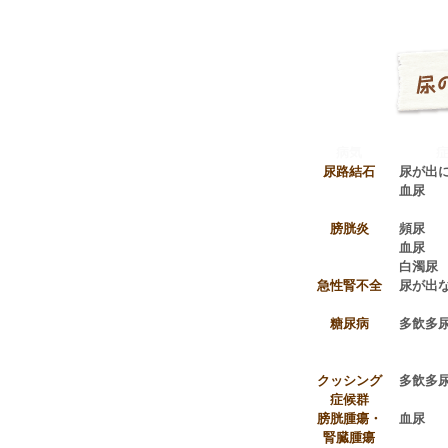
病気
尿路結石
尿が出
血尿
膀胱炎
頻尿
血尿
白濁尿
急性腎不全
尿が出
糖尿病
多飲多
クッシング
多飲多
症候群
膀胱腫瘍・
血尿
腎臓腫瘍