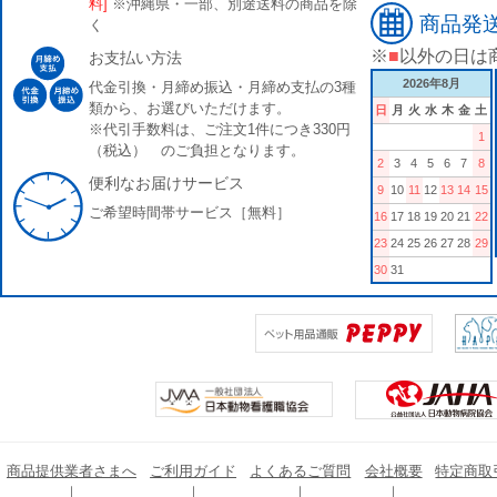
料]
※沖縄県・一部、別途送料の商品を除
商品発
く
※
■
以外の日は
お支払い方法
2026年8月
代金引換・月締め振込・月締め支払の3種
類から、お選びいただけます。
日
月
火
水
木
金
土
※代引手数料は、ご注文1件につき330円
1
（税込） のご負担となります。
2
3
4
5
6
7
8
便利なお届けサービス
9
10
11
12
13
14
15
ご希望時間帯サービス［無料］
16
17
18
19
20
21
22
23
24
25
26
27
28
29
30
31
商品提供業者さまへ
ご利用ガイド
よくあるご質問
会社概要
特定商取