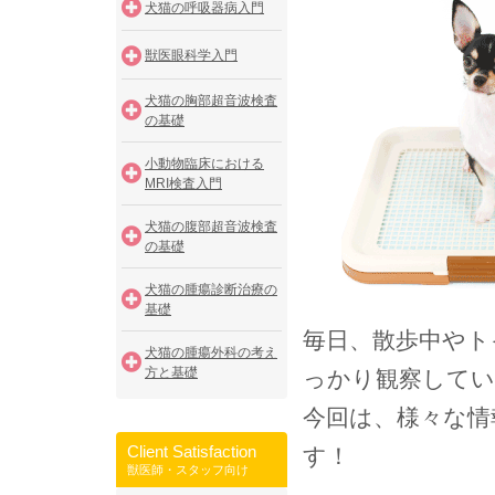
犬猫の呼吸器病入門
獣医眼科学入門
犬猫の胸部超音波検査
の基礎
小動物臨床における
MRI検査入門
犬猫の腹部超音波検査
の基礎
犬猫の腫瘍診断治療の
基礎
毎日、散歩中やト
犬猫の腫瘍外科の考え
方と基礎
っかり観察してい
今回は、様々な情
Client Satisfaction
す！
獣医師・スタッフ向け