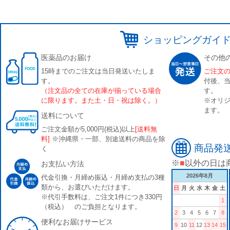
ショッピングガイ
医薬品のお届け
その他
15時までのご注文は当日発送いたしま
ご注文
す。
付後、
（注文品の全ての在庫が揃っている場合
す。
に限ります。また土・日・祝は除く。）
※オリジ
ます。
送料について
ご注文金額が5,000円(税込)以上
[送料無
料]
※沖縄県・一部、別途送料の商品を除
商品発
く
※
■
以外の日は
お支払い方法
2026年8月
代金引換・月締め振込・月締め支払の3種
類から、お選びいただけます。
日
月
火
水
木
金
土
※代引手数料は、ご注文1件につき330円
1
（税込） のご負担となります。
2
3
4
5
6
7
8
便利なお届けサービス
9
10
11
12
13
14
15