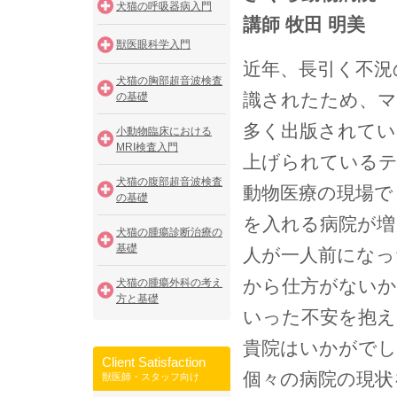
犬猫の呼吸器病入門
講師 牧田 明美
獣医眼科学入門
近年、長引く不況
犬猫の胸部超音波検査
識されたため、マ
の基礎
多く出版されてい
小動物臨床における
MRI検査入門
上げられているテ
犬猫の腹部超音波検査
動物医療の現場で
の基礎
を入れる病院が増
犬猫の腫瘍診断治療の
基礎
人が一人前になっ
から仕方がないか
犬猫の腫瘍外科の考え
方と基礎
いった不安を抱え
貴院はいかがでし
Client Satisfaction
個々の病院の現状
獣医師・スタッフ向け