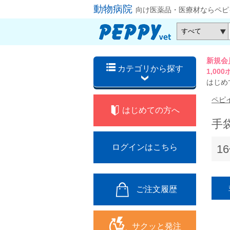
動物病院
向け医薬品・医療材ならペピ
新規会
カテゴリから探す
1,0
はじめ
ペピ
はじめての方へ
手
1
ログインはこちら
ご注文履歴
サクッと発注