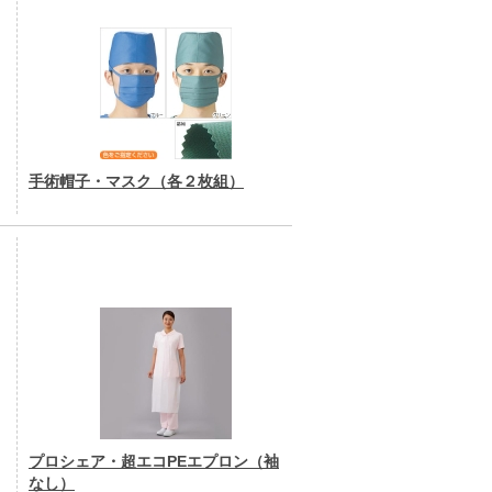
手術帽子・マスク（各２枚組）
プロシェア・超エコPEエプロン（袖
なし）