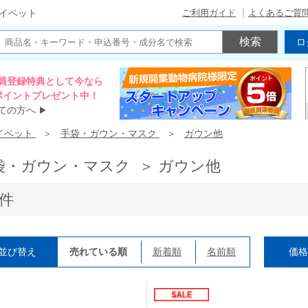
ご利用ガイド
よくあるご質
イベット
ロ
員登録特典として今なら
00ポイントプレゼント中！
ての方へ
▶
イベット
手袋・ガウン・マスク
ガウン他
袋・ガウン・マスク ＞ ガウン他
6件
並び替え
売れている順
新着順
名前順
価