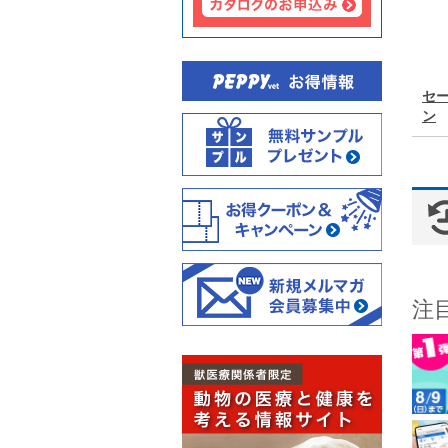
セ
ン
注