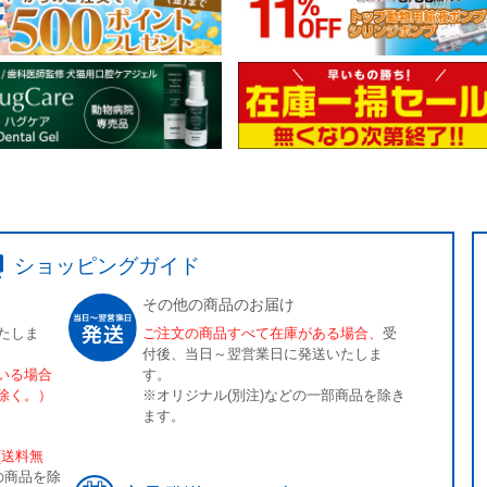
ショッピングガイド
その他の商品のお届け
たしま
ご注文の商品すべて在庫がある場合、
受
付後、当日～翌営業日に発送いたしま
いる場合
す。
除く。）
※オリジナル(別注)などの一部商品を除き
ます。
[送料無
の商品を除