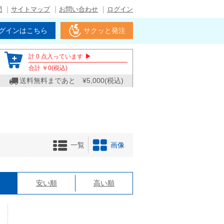
問
サイトマップ
お問い合わせ
ログイン
グインはこちら
サクッと発注
▶
計
0
点入っています
合計 ￥
0
(税込)
送料無料まであと ¥
5,000
(税込)
一覧
画像
格
安い順
高い順