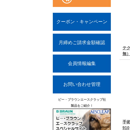
クーポン・キャンペーン
月締めご請求金額確認
テク
無
会員情報編集
お問い合わせ管理
ビー・ブラウンエースクラップ社
製品をご紹介！
手
910