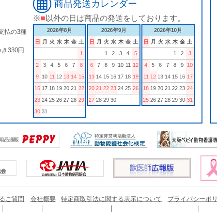
商品発送カレンダー
※
■
以外の日は商品の発送をしております。
2026年8月
2026年9月
2026年10月
支払の3種
日
月
火
水
木
金
土
日
月
火
水
木
金
土
日
月
火
水
木
金
土
き330円
1
1
2
3
4
5
1
2
3
。
2
3
4
5
6
7
8
6
7
8
9
10
11
12
4
5
6
7
8
9
10
9
10
11
12
13
14
15
13
14
15
16
17
18
19
11
12
13
14
15
16
17
16
17
18
19
20
21
22
20
21
22
23
24
25
26
18
19
20
21
22
23
24
23
24
25
26
27
28
29
27
28
29
30
25
26
27
28
29
30
31
30
31
るご質問
会社概要
特定商取引法に関する表示について
プライバシーポ