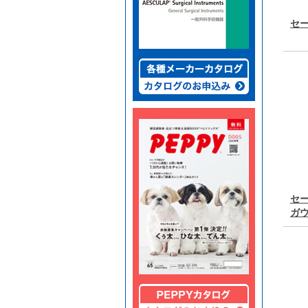
セ
セ
ガウ