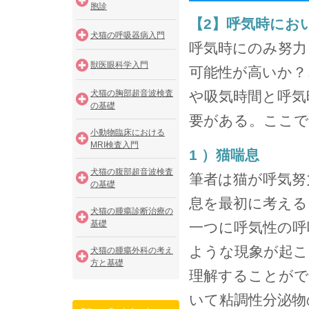
胞診
【2】呼気時にお
犬猫の呼吸器病入門
呼気時にのみ努力
獣医眼科学入門
可能性が高いか？
犬猫の胸部超音波検査
や吸気時間と呼気
の基礎
要がある。ここで
小動物臨床における
MRI検査入門
1 ）猫喘息
犬猫の腹部超音波検査
筆者は猫が呼気努
の基礎
息を最初に考える
犬猫の腫瘍診断治療の
基礎
一つに呼気性の呼
ような現象が起
犬猫の腫瘍外科の考え
方と基礎
理解することがで
いて粘調性分泌物