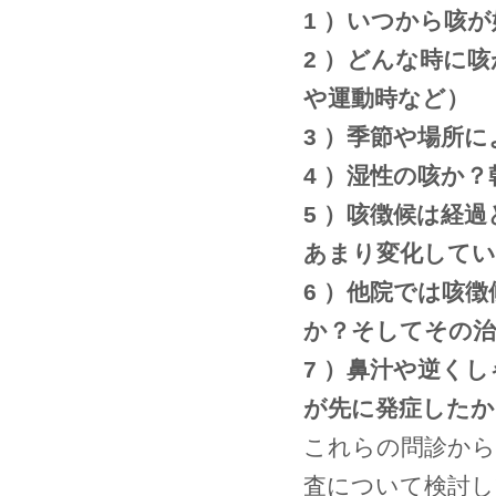
1 ）いつから咳
2 ）どんな時に
や運動時など）
3 ）季節や場所
4 ）湿性の咳か
5 ）咳徴候は経
あまり変化してい
6 ）他院では咳
か？そしてその治
7 ）鼻汁や逆く
が先に発症したか
これらの問診から
査について検討し