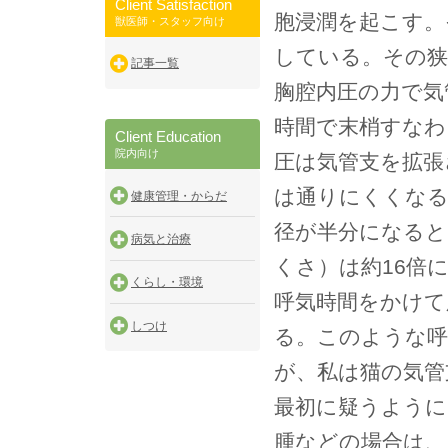
Client Satisfaction
胞浸潤を起こす。
獣医師・スタッフ向け
している。その狭
記事一覧
胸腔内圧の力で気
時間で末梢すなわ
Client Education
院内向け
圧は気管支を拡張
は通りにくくなる
健康管理・からだ
径が半分になると
病気と治療
くさ）は約16倍
くらし・環境
呼気時間をかけて
しつけ
る。このような呼
が、私は猫の気管
最初に疑うように
腫などの場合は、