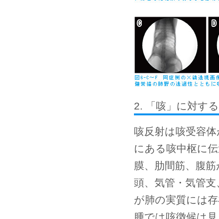
2. 「咳」に対す
咳反射は咳受容体
にある咳中枢に伝
膜、肋間筋、腹筋
頭、気管・気管支
が肺の実質には存
腫では咳徴候は見