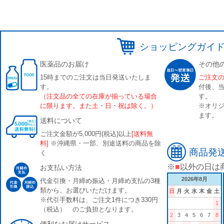
ショッピングガイ
医薬品のお届け
その他
15時までのご注文は当日発送いたしま
ご注文
す。
付後、
（注文品の全ての在庫が揃っている場合
す。
に限ります。また土・日・祝は除く。）
※オリジ
ます。
送料について
ご注文金額が5,000円(税込)以上
[送料無
料]
※沖縄県・一部、別途送料の商品を除
商品発
く
※
■
以外の日は
お支払い方法
2026年8月
代金引換・月締め振込・月締め支払の3種
類から、お選びいただけます。
日
月
火
水
木
金
土
※代引手数料は、ご注文1件につき330円
1
（税込） のご負担となります。
2
3
4
5
6
7
8