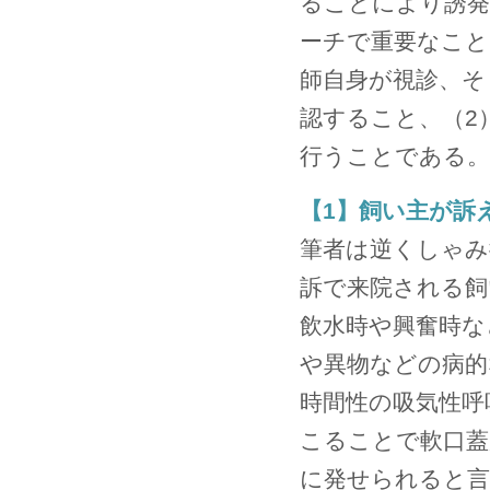
ることにより誘発
ーチで重要なこと
師自身が視診、そ
認すること、（2
行うことである。
【1】飼い主が訴
筆者は逆くしゃみ
訴で来院される飼
飲水時や興奮時な
や異物などの病的
時間性の吸気性呼
こることで軟口蓋
に発せられると言