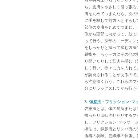
らを持ち上げる（リフリティ
ら、皮膚をやさしく引っ張る
膚を丸めてつまんだら、次の
に手を離して前方へとずらし
部位の皮膚を丸めてつまむ。
側から頭部に向かって、肢で
って行う。深部のニーディン
をしっかりと握って揉む方法
親指を、もう一方にその他の
り開いたりして筋肉を揉む（
しく行い、徐々に力を入れて
が誘発されることがあるので
ら注意深く行う。これらのマ
分にリラックスしてから行う
3. 強擦法：フリクション･マ
強擦法とは、体の局所または
擦ったり回転させたりするマ
し、フリクション･マッサー
擦法は、静脈流とリンパ流の
癒着の剥離、筋線維の伸張、