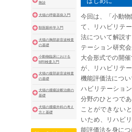
はじめに
胞診
犬猫の呼吸器病入門
今回は、「小動物
て、リハビリテー
獣医眼科学入門
法について解説す
犬猫の胸部超音波検査
の基礎
テーション研究会
大会形式での開催
小動物臨床における
MRI検査入門
が、リハビリテー
犬猫の腹部超音波検査
機能評価法につい
の基礎
ハビリテーション
犬猫の腫瘍診断治療の
基礎
分野のひとつであ
犬猫の腫瘍外科の考え
ことができないと
方と基礎
いため、リハビリ
能評価法を身につ