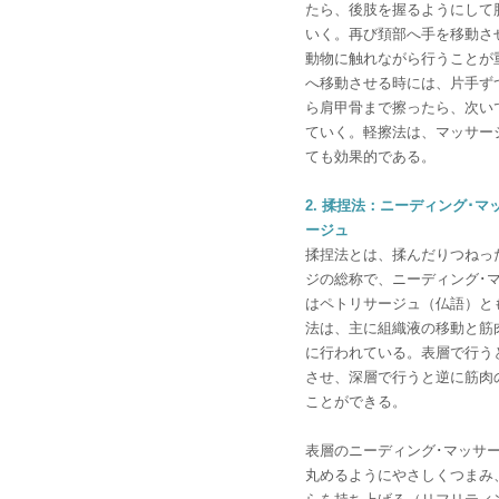
たら、後肢を握るようにして
いく。再び頚部へ手を移動さ
動物に触れながら行うことが
へ移動させる時には、片手ず
ら肩甲骨まで擦ったら、次い
ていく。軽擦法は、マッサー
ても効果的である。
2. 揉捏法：ニーディング･
ージュ
揉捏法とは、揉んだりつねっ
ジの総称で、ニーディング･
はペトリサージュ（仏語）と
法は、主に組織液の移動と筋
に行われている。表層で行う
させ、深層で行うと逆に筋肉
ことができる。
表層のニーディング･マッサ
丸めるようにやさしくつまみ