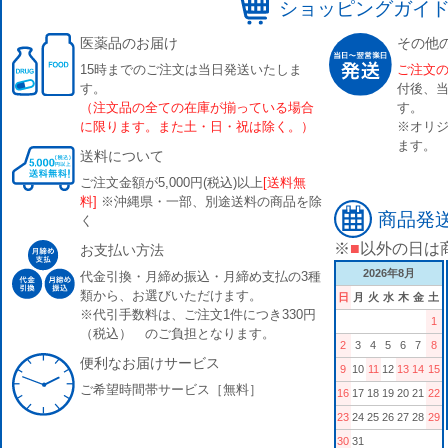
ショッピングガイ
医薬品のお届け
その他
15時までのご注文は当日発送いたしま
ご注文
す。
付後、
（注文品の全ての在庫が揃っている場合
す。
に限ります。また土・日・祝は除く。）
※オリジ
ます。
送料について
ご注文金額が5,000円(税込)以上
[送料無
料]
※沖縄県・一部、別途送料の商品を除
商品発
く
※
■
以外の日は
お支払い方法
2026年8月
代金引換・月締め振込・月締め支払の3種
類から、お選びいただけます。
日
月
火
水
木
金
土
※代引手数料は、ご注文1件につき330円
1
（税込） のご負担となります。
2
3
4
5
6
7
8
便利なお届けサービス
9
10
11
12
13
14
15
ご希望時間帯サービス［無料］
16
17
18
19
20
21
22
23
24
25
26
27
28
29
30
31