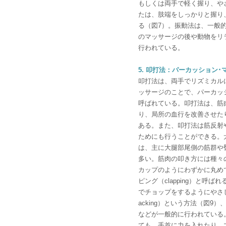
もしくは両手で軽く握り、や
たは、肢端をしっかりと握り
る（図7）。振動法は、一般
のマッサージの後や動物をリ
行われている。
5. 叩打法：パーカッション･
叩打法は、両手でリズミカル
ッサージのことで、パーカッ
呼ばれている。叩打法は、筋
り、局所の血行を改善させた
ある。また、叩打法は筋反射
ためにも行うことができる。
は、主に大腿部尾側の筋群や
多い。筋肉の叩き方には種々
カップのようにわずかに丸め
ピング（clapping）と呼ば
でチョップをするようにやさ
acking）という方法（図9
などが一般的に行われている
ても、手首に力を入れたり、