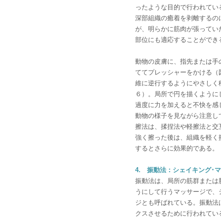
ったような目的で行われてい
深部組織の癒着を剥離するの
が、明らかに筋肉が張ってい
部位にも適応することができ
動物の皮膚に、指先または手
ててプレッシャーをかける（
維に逆行するようにやさしく
６）。局所で円を描くように
過度に力を加えると不快を感
動物の様子を見ながら注意し
擦法は、揉捏法や軽擦法と交
強く擦った後は、組織を軽く
するとさらに効果的である。
4. 振動法：シェイキング･
振動法は、局所の筋群または
うにして行うマッサージで、
ジとも呼ばれている。振動法
クスさせるために行われてい