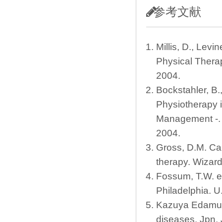
参考文献
Millis, D., Levi
Physical Thera
2004.
Bockstahler, B.,
Physiotherapy i
Management -.
2004.
Gross, D.M. Ca
therapy. Wizar
Fossum, T.W. e
Philadelphia. U
Kazuya Edamura.
diseases. Jpn. 