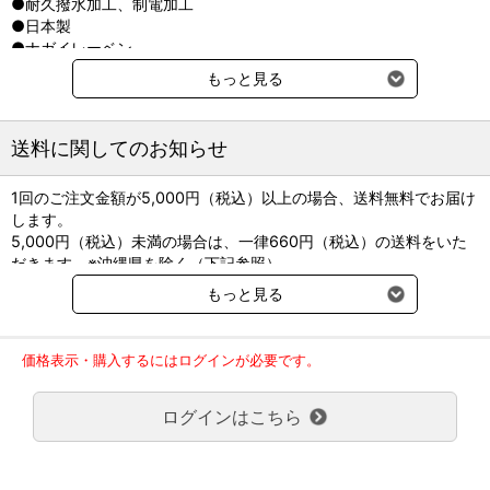
●耐久撥水加工、制電加工
●日本製
●ナガイレーベン
もっと見る
●サイズ表（単位：cm）
S
M
L
LL
着丈
120
125
130
135
送料に関してのお知らせ
前巾
56
59
62
65
ユキ長袖
75
78
81
83
1回のご注文金額が5,000円（税込）以上の場合、送料無料でお届け
します。
5,000円（税込）未満の場合は、一律660円（税込）の送料をいた
だきます。※沖縄県を除く（下記参照）
※2017年11月14日（火）より沖縄県へのお届けにつきましては、1
もっと見る
回のご注文金額（税込）が、30,000円以上で配送無料となります。
30,000円未満の場合、1,800円（税込）の送料をいただきます。
ご了承のほどよろしくお願い致します。
価格表示・購入するにはログインが必要です。
弊社都合でお届けが２回以上に分かれる場合の送料負担は、１回分
のみで新たな送料は発生しません。
ログインはこちら
大型商品送料が必要な商品をご注文の場合は、大型商品送料のみご
負担頂きます。
通常送料660円はかかりません。
クール便の商品につきましては、一律220円のクール便送料をいた