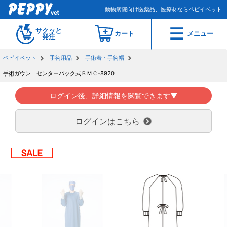
動物病院向け医薬品、医療材ならペピイベット
サクッと
カート
メニュー
発注
ペピイベット
手術用品
手術着・手術帽
手術ガウン センターバック式ＢＭＣ-8920
ログイン後、詳細情報を閲覧できます▼
ログインはこちら