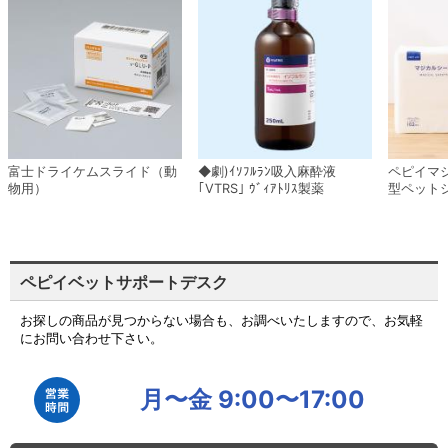
富士ドライケムスライド（動
◆劇)ｲｿﾌﾙﾗﾝ吸入麻酔液
ペピイマ
物用）
｢VTRS｣ ｳﾞｨｱﾄﾘｽ製薬
型ペット
ペピイベットサポートデスク
お探しの商品が見つからない場合も、お調べいたしますので、お気軽
にお問い合わせ下さい。
月〜金 9:00〜17:00