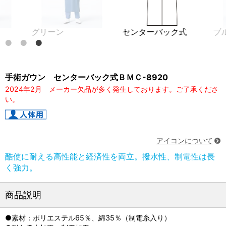
リーン
センターバック式
ブルー
手術ガウン センターバック式ＢＭＣ-8920
2024年2月 メーカー欠品が多く発生しております。ご了承くださ
い。
アイコンについて
酷使に耐える高性能と経済性を両立。撥水性、制電性は長
く強力。
商品説明
●素材：ポリエステル65％、綿35％（制電糸入り）