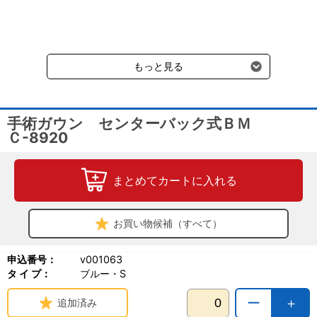
だきます。（沖縄、小笠原諸島以外）
要冷蔵の液剤・薬品の沖縄県及び小笠原諸島へのお届けには、通常
送料660円（税込）に加えて別途クール便代990円（税込）を申し
受けます。
もっと見る
手術ガウン センターバック式ＢＭ
Ｃ-8920
まとめてカートに入れる
お買い物候補（すべて）
申込番号：
v001063
タ イ プ：
ブルー・S
ー
＋
追加済み