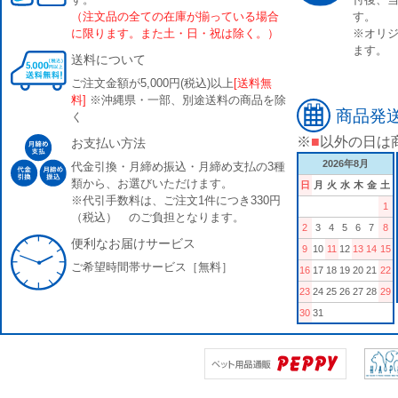
（注文品の全ての在庫が揃っている場合
す。
に限ります。また土・日・祝は除く。）
※オリジ
ます。
送料について
ご注文金額が5,000円(税込)以上
[送料無
料]
※沖縄県・一部、別途送料の商品を除
商品発
く
※
■
以外の日は
お支払い方法
2026年8月
代金引換・月締め振込・月締め支払の3種
類から、お選びいただけます。
日
月
火
水
木
金
土
※代引手数料は、ご注文1件につき330円
1
（税込） のご負担となります。
2
3
4
5
6
7
8
便利なお届けサービス
9
10
11
12
13
14
15
ご希望時間帯サービス［無料］
16
17
18
19
20
21
22
23
24
25
26
27
28
29
30
31