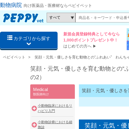
動物病院
向け医薬品・医療材ならペピイベット
新規会員登録特典として今なら
カテゴリから探す
1,000ポイントプレゼント中！
はじめての方へ
▶
ペピイベット
笑顔・元気・優しさを育む動物との“ふれあい” わんち
笑顔・元気・優しさを育む動物との“
の2）
Medical
笑顔・元気・優しさを
獣医師向け
小動物臨床におけるリ
ハビリ入門
小動物診療における細
笑顔・元気・優
胞診