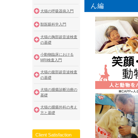
ん編
犬猫の呼吸器病入門
獣医眼科学入門
犬猫の胸部超音波検査
の基礎
小動物臨床における
MRI検査入門
犬猫の腹部超音波検査
の基礎
犬猫の腫瘍診断治療の
基礎
犬猫の腫瘍外科の考え
方と基礎
Client Satisfaction