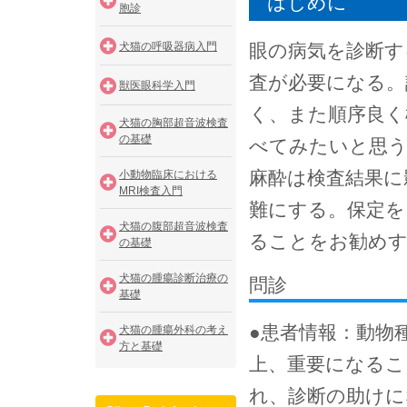
はじめに
胞診
犬猫の呼吸器病入門
眼の病気を診断す
査が必要になる。
獣医眼科学入門
く、また順序良く
犬猫の胸部超音波検査
の基礎
べてみたいと思う
麻酔は検査結果に
小動物臨床における
MRI検査入門
難にする。保定を
犬猫の腹部超音波検査
ることをお勧め
の基礎
犬猫の腫瘍診断治療の
問診
基礎
●患者情報：動物
犬猫の腫瘍外科の考え
方と基礎
上、重要になるこ
れ、診断の助けに