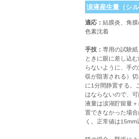
涙液産生量（シル
適応：
結膜炎、角膜
色素沈着
手技：
専用の試験紙
ときに眼に差し込む
らないように、手の
収が阻害される）切
に1分間静置する。
はならないので、可
液量は涙湖貯留量＋
置できなかった場合
く。正常値は15m