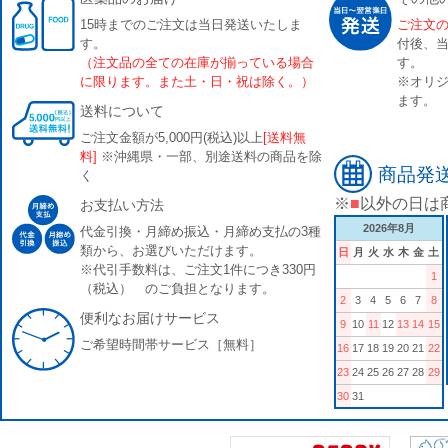
15時までのご注文は当日発送いたしま
ご注文
す。
付後、
（注文品の全ての在庫が揃っている場合
す。
に限ります。また土・日・祝は除く。）
※オリジ
ます。
送料について
ご注文金額が5,000円(税込)以上
[送料無
料]
※沖縄県・一部、別途送料の商品を除
商品発
く
※
■
以外の日は
お支払い方法
2026年8月
代金引換・月締め振込・月締め支払の3種
類から、お選びいただけます。
日
月
火
水
木
金
土
※代引手数料は、ご注文1件につき330円
1
（税込） のご負担となります。
2
3
4
5
6
7
8
便利なお届けサービス
9
10
11
12
13
14
15
ご希望時間帯サービス［無料］
16
17
18
19
20
21
22
23
24
25
26
27
28
29
30
31