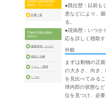
Client Satisfaction
●既往歴：以前も
獣医師・スタッフ向け
患などにより、眼
記事一覧
る。
●現病歴：いつか
Client Education
院内向け
応を詳しく聴取す
健康管理・からだ
外観
病気と治療
まずは動物の正面
くらし・環境
の大きさ、向き、
しつけ
を見比べてみるこ
球内部の状態など
位を見つけ、必要