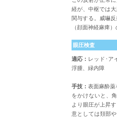
経が、中枢では大
関与する。威嚇反
（顔面神経麻痺）
眼圧検査
適応：
レッド･ア
浮腫、緑内障
手技：
表面麻酔薬
をかけないと、角
より眼圧が上昇す
意としては頚部や