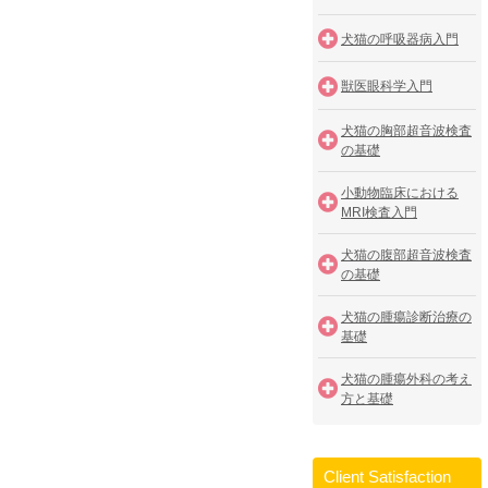
犬猫の呼吸器病入門
獣医眼科学入門
犬猫の胸部超音波検査
の基礎
小動物臨床における
MRI検査入門
犬猫の腹部超音波検査
の基礎
犬猫の腫瘍診断治療の
基礎
犬猫の腫瘍外科の考え
方と基礎
Client Satisfaction