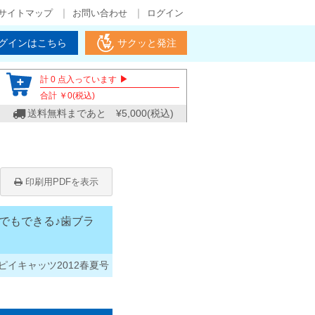
サイトマップ
お問い合わせ
ログイン
グインはこちら
サクッと発注
▶
計
0
点入っています
合計 ￥
0
(税込)
送料無料まであと ¥
5,000
(税込)
印刷用PDFを表示
でもできる♪歯ブラ
イキャッツ2012春夏号