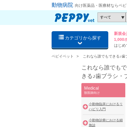
動物病院
向け医薬品・医療材ならペピ
新規会
カテゴリから探す
1,0
はじめ
ペピイベット
これなら誰でもできる♪歯
これなら誰でもで
きる♪歯ブラシ・
Medical
獣医師向け
小動物臨床におけるリ
ハビリ入門
小動物診療における細
胞診