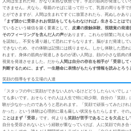
人間は生まれた時、かなり未熟な状態です。手足の筋肉が発達してい
できません。犬なら、母親のそばに這って行って、乳首の周りを手で
とができますが、人間は生まれてすぐに放置されたら、死ぬしかあり
「まず誰かに受容されお世話をしてもらわなければ」生きることはで
ているという確信を築く要素として、
皮膚の接触体験、視聴覚の発達
そのフィーリングを含んだ人の声
があります。これらが頻繁に与えら
を認知し、不安を通り越して恐れにすらなります。脳がまだ発達して
できないため、その体験は記憶には残りません。しかし体験した恐れ
れます。身体の筋肉が発達しきるのが遅い人間は、顔の小さな筋肉の
視覚を発達させました。だから
人間は自分の存在を相手が「受容して
判断するために、まず、一生懸命に表情がもたらす情報を読みとろう
笑顔の指導をする立場の人達
「スタッフの中に笑顔ができない人がいるけどどうしたらいいでしょ
ても多いです。おそらくその人は人生で特に幼少期、自分の「笑顔」
験が少なかったのであろうと思われます。「笑顔で頑張ってみたけれ
かった」という体験は心理的に最も厳しい状況をもたらします。その
ことはまず「受容」
です。何よりも
笑顔が苦手であることを欠点とし
自分を受容されないという経験が重なっていけば、人に笑顔で向き合