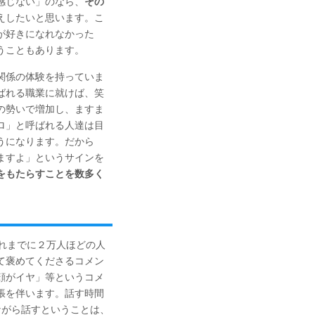
感じない」のなら、
その
えしたいと思います。こ
が好きになれなかった
うこともあります。
関係の体験を持っていま
ばれる職業に就けば、笑
の勢いで増加し、ますま
ロ」と呼ばれる人達は目
うになります。だから
ますよ」というサインを
をもたらすことを数多く
れまでに２万人ほどの人
て褒めてくださるコメン
顔がイヤ」等というコメ
張を伴います。話す時間
ながら話すということは、