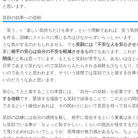
と思います。
笑顔の効果への信頼
「笑う」=「楽しい気持ちだけを表す」という理解であれば、笑う気
を作る」訓練にストレスに感じる方は少なからずいらっしゃいます。
うな気がするのかもしれません。でも
笑顔には「不安な人を安心させ
更に
相手の安心は自分の不安を軽減させるもの
でもあります。これが
関係
だと私は思っています。もともと笑顔が苦手な人、あるいはほと
日常であまり笑わないので笑顔からもたらされる経験も少なくなり、
いのであろうと思われます。そういう状態では笑顔で人と接する仕事
いのだろうなあと思います。
安心して人と接することの本質には、「自分への信頼」が必要です。
する信頼
です。緊張する場面でも笑顔で頑張ることで、この人との関
できるという確信があれば、その関わりにおいて意思を持って自ら笑
笑顔の訓練には自分の感情を殺し、相手に迎合するという要素は全く
ら笑顔でいる事が「ちょっと恥ずかしい」くらいの抵抗が発生するだ
て受け止めればいいでしょうが、屈辱感や無力感があるなら、ちょっ