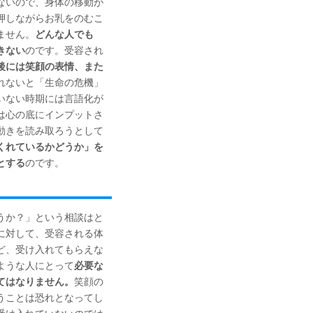
ないので、身体の移動が
押しながらお乳をのむこ
ません。
どんな人でも
きない
のです。受容され
後には笑顔の表情、また
れないと「生命の危機」
いない時期には言語化が
は心の底にインプットさ
動きを読み取ろうとして
くれているかどうか」を
とする
のです。
うか？」という相談はと
に対して、受容される体
ど、受け入れてもらえな
ような人にとって
必要な
てはなりません。
笑顔の
うことは恐れとなってし