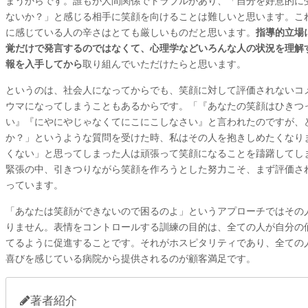
まうからです。誰もが人間関係でトラブルがあり、「自分を好意的に
ないか？」と感じる相手に笑顔を向けることは難しいと思います。こ
に感じている人の辛さはとても厳しいものだと思います。
指導的立場
覚だけで発言するのではなくて、心理学などいろんな人の状況を理解
報を入手してから
取り組んでいただけたらと思います。
というのは、社会人になってからでも、笑顔に対して評価されないコ
ウマになってしまうこともあるからです。「『あなたの笑顔はひきつ
い』『にやにやじゃなくてにこにこしなさい』と言われたのですが、
か？」というような質問を受けた時、私はその人を抱きしめたくなり
くない」と思ってしまった人は頑張って笑顔になることを躊躇してし
緊張の中、引きつりながら笑顔を作ろうとした努力こそ、まず評価さ
っています。
「あなたは笑顔ができないので困るのよ」というアプローチではその
りません。表情をコントロールする訓練の目的は、全ての人が自分の
てるように促進することです。それがホスピタリティであり、全ての
喜びを感じている病院から提供されるのが顧客満足です。
著者紹介