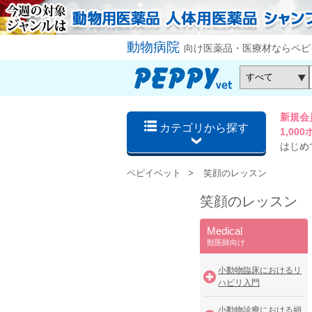
動物病院
向け医薬品・医療材ならペピ
新規会
カテゴリから探す
1,0
はじめ
ペピイベット
笑顔のレッスン
笑顔のレッスン
Medical
獣医師向け
小動物臨床におけるリ
ハビリ入門
小動物診療における細