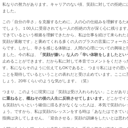
私なりの努力があります。キャリアのない頃、笑顔に対しての拒絶に
ました。
この「自分の辛さ」を克服するために、人の心の仕組みを理解するた
でしょう。１00人に受容されても一人の拒絶の方が深く心に残ります
できているという根拠を理解できたから、私は仕事を続けて来られた
笑顔が素敵です」と褒めてくれる多くの人のプラスの言葉にフォーカ
らです。しかし、辛さを感じる体験は、人間の心理についての興味と
ました。今の私は、
「笑顔が嫌い」な人の「辛い体験をしましたとい
止めることができます。だから私に対して本音でコメントをくださっ
す。私にならそのように伝えてもOKであると、つまり私にはその思
ことを期待しているということの表れだと受け止めています。ここに
しょう。20年くらいのような気がします。（笑）
つまり、このように現実には「笑顔は受け入れられない」ことがあり
に重ねると、概ねその後の人生に反映させてしまいます。
どこかでイ
も笑顔がいいという確信に揺るぎがなくなった人は、本気で笑顔のレ
ょう。ですから、私は笑顔のレッスンをする時は「あなたはできてい
指摘は決してしません。「迎合させる」笑顔の訓練をしたいとは思わ