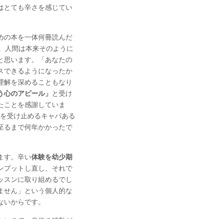
はとても辛さを感じてい
めの本を一体何冊読んだ
。人間は本来そのように
と思います。「あなたの
スできるようになったか
理解を深めることもなり
う心のアピール」
と受け
たことを感謝していま
いを受け止めるキャパある
至るまで何年かかったで
ます。辛い
体験を幼少期
ンプットし直し、それで
ッスンに取り組めるでし
ません」という個人的な
ないからです。